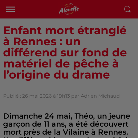
Enfant mort étranglé
à Rennes : un
différend sur fond de
matériel de pêche à
l’origine du drame
Publié : 26 mai 2026 à 19h13 par
Adrien Michaud
Dimanche 24 mai, Théo, un jeune
garçon de 11 ans, a été découvert
mort près de la Vilaine à Rennes.