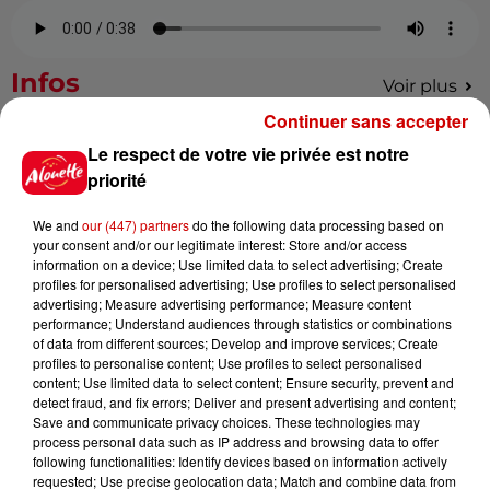
Infos
Voir plus
Continuer sans accepter
9h45
Le respect de votre vie privée est notre
Cambriolages : plus de 18 000
priorité
logements visités en juillet 2026,
en...
We and
our (447) partners
do the following data processing based on
your consent and/or our legitimate interest: Store and/or access
information on a device; Use limited data to select advertising; Create
profiles for personalised advertising; Use profiles to select personalised
7 août 2026
advertising; Measure advertising performance; Measure content
Pape Léon XIV en France : quel
performance; Understand audiences through statistics or combinations
est son programme ?
of data from different sources; Develop and improve services; Create
profiles to personalise content; Use profiles to select personalised
content; Use limited data to select content; Ensure security, prevent and
detect fraud, and fix errors; Deliver and present advertising and content;
Save and communicate privacy choices. These technologies may
7 août 2026
process personal data such as IP address and browsing data to offer
Limoges : un bébé d'un mois
following functionalities: Identify devices based on information actively
blessé dans un incendie, un
requested; Use precise geolocation data; Match and combine data from