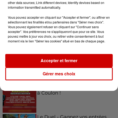
other data sources; Link different devices; Identify devices based on
appartement...
information transmitted automatically.
Vous pouvez accepter en cliquant sur "Accepter et fermer", ou affiner en
7 août 2026
sélectionnant les finalités et/ou partenaires dans "Gérer mes choix".
Éclipse solaire : découvrez les
Vous pouvez également refuser en cliquant sur "Continuer sans
accepter". Vos préférences ne s'appliqueront que pour ce site. Vous
meilleurs spots d'observation
pouvez mettre à jour vos choix, ou retirer votre consentement à tout
du...
moment via le lien "Gérer les cookies" situé en bas de chaque page.
Accepter et fermer
Jeux
Voir plus
Gérer mes choix
Gagnez vos places pour le
festival Marché Gourmand 2026
à Coulon !
Le Duel - Gagnez vos entrées