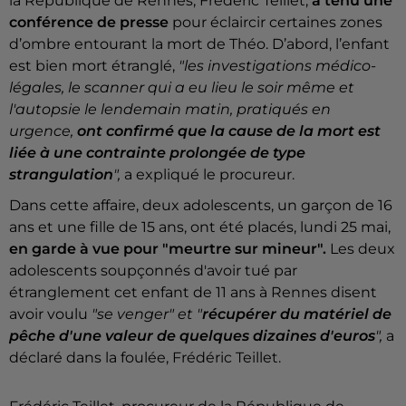
la République de Rennes, Frédéric Teillet,
a tenu une
conférence de presse
pour éclaircir certaines zones
d’ombre entourant la mort de Théo. D’abord, l’enfant
est bien mort étranglé,
"les investigations médico-
légales, le scanner qui a eu lieu le soir même et
l'autopsie le lendemain matin, pratiqués en
urgence,
ont confirmé que la cause de la mort est
liée à une contrainte prolongée de type
strangulation
",
a expliqué le procureur.
Dans cette affaire, deux adolescents, un garçon de 16
ans et une fille de 15 ans, ont été placés, lundi 25 mai,
en garde à vue pour "meurtre sur mineur".
Les deux
adolescents soupçonnés d'avoir tué par
étranglement cet enfant de 11 ans à Rennes disent
avoir voulu
"se venger" et "
récupérer du matériel de
pêche d'une valeur de quelques dizaines d'euros
",
a
déclaré dans la foulée, Frédéric Teillet.