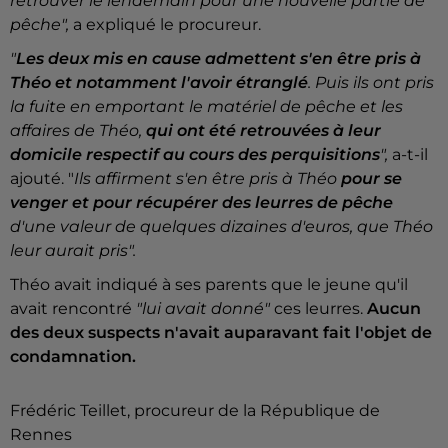
retrouver le lendemain pour une nouvelle partie de
pêche",
a expliqué le procureur.
"
Les deux mis en cause admettent s'en être pris à
Théo et notamment l'avoir étranglé
. Puis ils ont pris
la fuite en emportant le matériel de pêche et les
affaires de Théo,
qui ont été retrouvées à leur
domicile respectif au cours des perquisitions
",
a-t-il
ajouté. "
Ils affirment s'en être pris à Théo
pour se
venger et pour récupérer des leurres de pêche
d'une valeur de quelques dizaines d'euros, que Théo
leur aurait pris".
Théo avait indiqué à ses parents que le jeune qu'il
avait rencontré
"lui avait donné"
ces leurres.
Aucun
des deux suspects n'avait auparavant fait l'objet de
condamnation.
Frédéric Teillet, procureur de la République de
Rennes