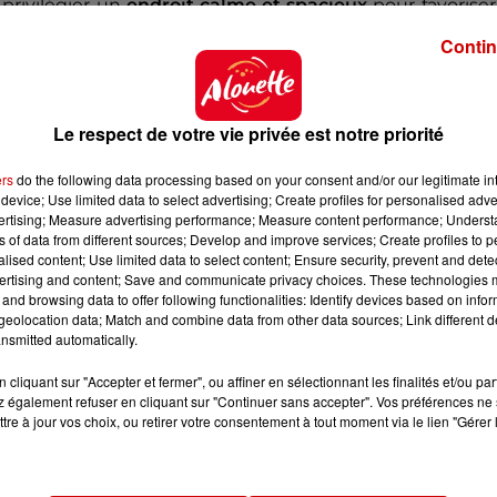
privilégier un
endroit calme et spacieux
pour favoriser
’autant plus que le complexe, de
1 500 mètres carrés
se
Contin
emble du tournoi.
échauffement
Le respect de votre vie privée est notre priorité
ers
do the following data processing based on your consent and/or our legitimate int
ce
, la
Home Deluxe Arena
accueillera l’équipe de Fra
device; Use limited data to select advertising; Create profiles for personalised adver
d’heure
" qui représente un véritable "
avantage
", se con
vertising; Measure advertising performance; Measure content performance; Unders
ns of data from different sources; Develop and improve services; Create profiles to 
alised content; Use limited data to select content; Ensure security, prevent and detect
ot, et plus particulièrement le capitaine
Kylian Mbap
ertising and content; Save and communicate privacy choices. These technologies
figie
sera érigée devant l’hôtel !
and browsing data to offer following functionalities: Identify devices based on infor
eolocation data; Match and combine data from other data sources; Link different de
, contre l’
Autriche
, ce
lundi 17 juin
, à
21h
sur TF1.
nsmitted automatically.
cliquant sur "Accepter et fermer", ou affiner en sélectionnant les finalités et/ou pa
 également refuser en cliquant sur "Continuer sans accepter". Vos préférences ne 
 du dépôt de cookies que vous avez exprimé. Si vous
tre à jour vos choix, ou retirer votre consentement à tout moment via le lien "Gérer 
 votre accord en cliquant sur le bouton ci-dessous.
her l'élément