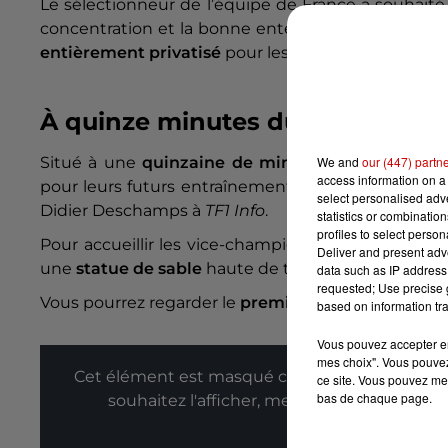
Le sélectionneur de l’équipe de France a souhaité 
concentration et la bonne entente des joueurs. D
entièrement privatisé
pour les Bleus durant l’ens
À quinze minutes du terrain d’
We and
our (447) partn
Situé à une
quinzaine de minutes de la résiden
access information on a 
pour leurs futurs entraînements. "
Un petit quart 
select personalised ad
Didier Deschamps à
TF1 Info
.
statistics or combinatio
profiles to select person
Pour accueillir les vice-champions du monde de fo
Deliver and present adv
une
statue de sable
haute de trois mètres
à son ef
data such as IP address 
requested; Use precise g
Vous pourrez regarder le
premier match des Bleus
based on information tra
Vous pouvez accepter en 
mes choix". Vous pouvez
Cet élément est masqué compte-tenu du refus
ce site. Vous pouvez met
bas de chaque page.
souhaitez l'afficher, merci de nous donner
Affic