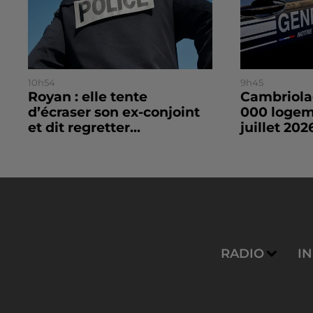
10h54
9h45
Royan : elle tente
Cambriolag
d’écraser son ex-conjoint
000 logeme
et dit regretter...
juillet 2026
RADIO
I