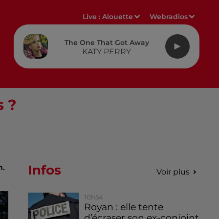
Live :
Alouette
Webradios
The One That Got Away
KATY PERRY
s ?
Infos
n.
Voir plus
10h54
Royan : elle tente
d’écraser son ex-conjoint