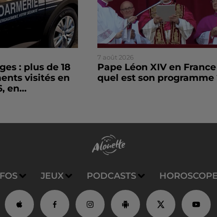
7 août 2026
es : plus de 18
Pape Léon XIV en France 
nts visités en
quel est son programme 
, en...
NFOS
JEUX
PODCASTS
HOROSCOP