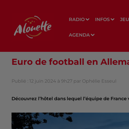
RADIO
INFOS
JE
AGENDA
Euro de football en Allema
Publié : 12 juin 2024 à 9h27 par Ophélie Esseul
Découvrez l’hôtel dans lequel l’équipe de France 