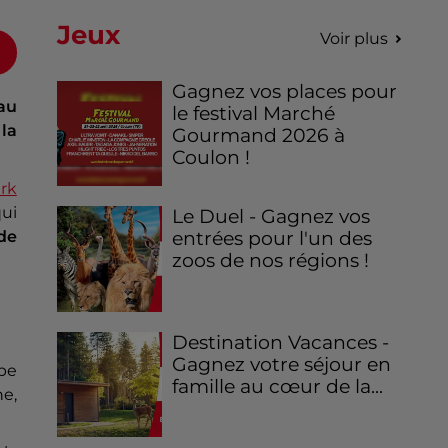
Jeux
Voir plus
Gagnez vos places pour
 au
le festival Marché
la
Gourmand 2026 à
Coulon !
rk
qui
Le Duel - Gagnez vos
de
entrées pour l'un des
zoos de nos régions !
Destination Vacances -
Gagnez votre séjour en
pe
famille au cœur de la...
ne,