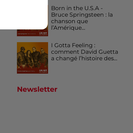
Born in the U.S.A -
Bruce Springsteen : la
chanson que
l’Amérique...
I Gotta Feeling :
comment David Guetta
a changé l’histoire des...
Newsletter