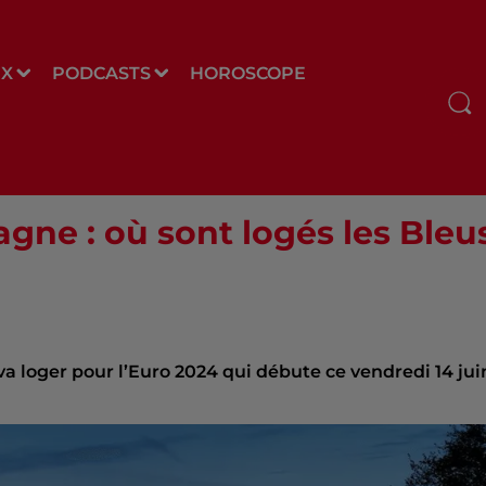
UX
PODCASTS
HOROSCOPE
gne : où sont logés les Bleu
va loger pour l’Euro 2024 qui débute ce vendredi 14 jui