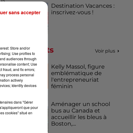
 la
Destination Vacances :
ra
uer sans accepter
inscrivez-vous !
Podcasts
erest: Store and/or
nce
Voir plus
tising; Use profiles to
fie
tand audiences through
personalise content; Use
Kelly Massol, figure
 fraud, and fix errors;
pé
,
emblématique de
 may process personal
l'entrepreneuriat
mation actively
vices; Identify devices
féminin
rtenaires dans "Gérer
Aménager un school
s'appliqueront que pour
bus au Canada et
les cookies" situé en
accueillir les bleus à
Boston,...