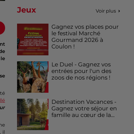
Jeux
Voir plus
Gagnez vos places pour
le festival Marché
Gourmand 2026 à
ont
Coulon !
 de
 le
Le Duel - Gagnez vos
entrées pour l'un des
se
zoos de nos régions !
té
llé
Destination Vacances -
ur
Gagnez votre séjour en
famille au cœur de la...
une
 il