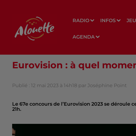
RADIO
INFOS
JE
AGENDA
Eurovision : à quel moment
Publié : 12 mai 2023 à 14h18 par Joséphine Point
Le 67e concours de l’Eurovision 2023 se déroule ce 
21h.