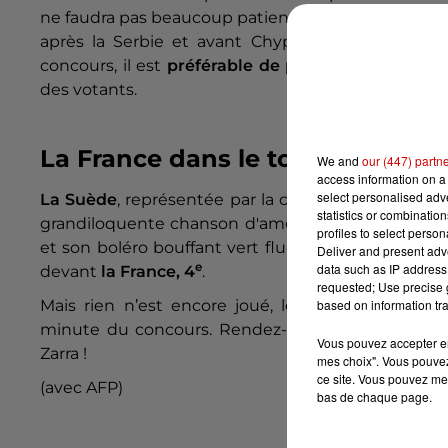
ne faudra pas beaucoup patienter après le début de
après la Serbie et avant Chypre. Cette position 
concours, il est
préférable de passer en seconde 
des votants.
La France dans le top 5 des bo
We and
our (447) partn
access information on a 
select personalised ad
La Suède
, représentée par la chanteuse Loreen, déj
statistics or combinatio
grandiloquente chanson d'amour, devant la Finlan
profiles to select person
et son boléro bouffant vert fluo. Les bookmakers 
Deliver and present adv
e
data such as IP address 
devant
la France, 4
.
requested; Use precise g
Mais rien n’est encore joué, les votes du publi
based on information tra
minute du concours. Rendez-vous donc ce samedi 
Vous pouvez accepter en 
Zarra !
mes choix". Vous pouvez
ce site. Vous pouvez met
(avec AFP)
bas de chaque page.