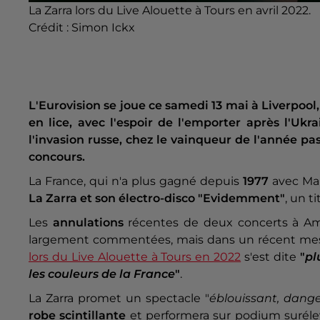
La Zarra lors du Live Alouette à Tours en avril 2022.
Crédit :
Simon Ickx
L'Eurovision se joue ce samedi 13 mai à Liverpool,
en lice, avec l'espoir de l'emporter après l'Ukr
l'invasion russe, chez le vainqueur de l'année pass
concours.
La France, qui n'a plus gagné depuis
1977
avec Mar
La Zarra et son électro-disco "Evidemment"
, un t
Les
annulations
récentes de deux concerts à Am
largement commentées, mais dans un récent mess
lors du Live Alouette à Tours en 2022
s'est dite
"
pl
les couleurs de la France
"
.
La Zarra promet un spectacle "
éblouissant, dang
robe scintillante
et performera sur podium surél