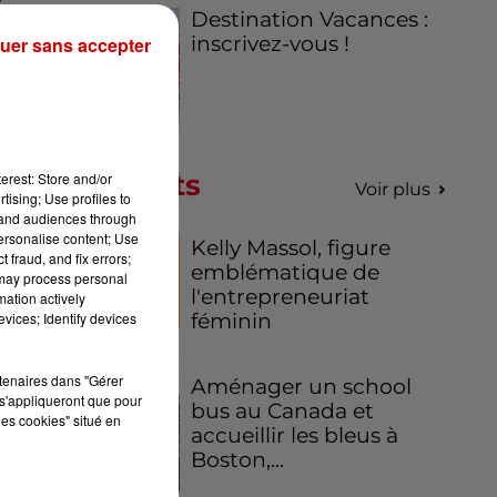
Destination Vacances :
on
,
inscrivez-vous !
uer sans accepter
du
te
Podcasts
erest: Store and/or
Voir plus
tising; Use profiles to
tand audiences through
o",
personalise content; Use
Kelly Massol, figure
ijä
 fraud, and fix errors;
emblématique de
ste
 may process personal
l'entrepreneuriat
mation actively
féminin
vices; Identify devices
re
La
rtenaires dans "Gérer
Aménager un school
s'appliqueront que pour
bus au Canada et
les cookies" situé en
accueillir les bleus à
Boston,...