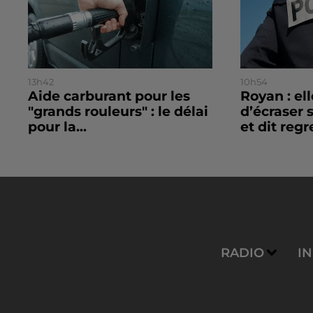
13h42
10h54
Aide carburant pour les
Royan : el
"grands rouleurs" : le délai
d’écraser 
pour la...
et dit regre
RADIO
I