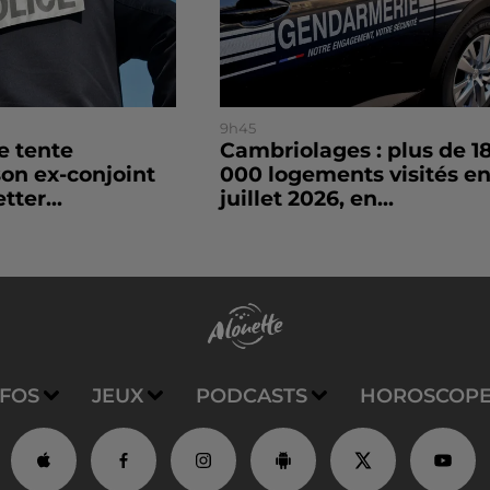
9h45
le tente
Cambriolages : plus de 1
son ex-conjoint
000 logements visités e
tter...
juillet 2026, en...
NFOS
JEUX
PODCASTS
HOROSCOP