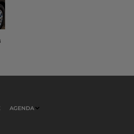
8
n
E
AGENDA