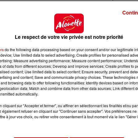
e
 l’émission à 21h puisque la France passera en
6
positi
Contin
n’est pas idéale puisque selon les fins connaisseurs 
partie de soirée
pour rester dans la mémoire immédia
Le respect de votre vie privée est notre priorité
okmakers
ers
do the following data processing based on your consent and/or our legitimate int
device; Use limited data to select advertising; Create profiles for personalised adver
vertising; Measure advertising performance; Measure content performance; Unders
à victorieuse en 2012, fait figure de favorite avec "Tato
ns of data from different sources; Develop and improve services; Create profiles to 
de, avec le "Cha Cha Cha" frénétique du chanteur Käär
alised content; Use limited data to select content; Ensure security, prevent and detect
placent l’Ukraine sur la dernière marche du podium, ju
ertising and content; Save and communicate privacy choices. These technologies
and browsing data to offer following functionalities: Identify devices based on infor
eolocation data; Match and combine data from other data sources; Link different de
c pouvant chambouler le classement jusqu’à la derniè
nsmitted automatically.
13 mai, à partir de 21h sur France, pour encourager 
cliquant sur "Accepter et fermer", ou affiner en sélectionnant les finalités et/ou pa
 également refuser en cliquant sur "Continuer sans accepter". Vos préférences ne 
tre à jour vos choix, ou retirer votre consentement à tout moment via le lien "Gérer 