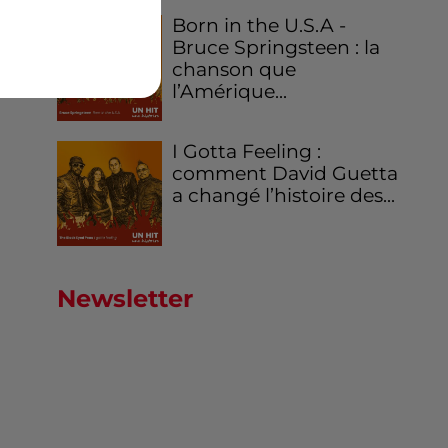
Born in the U.S.A -
Bruce Springsteen : la
chanson que
l’Amérique...
I Gotta Feeling :
comment David Guetta
a changé l’histoire des...
Newsletter