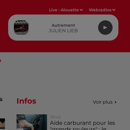
Live :
Alouette
Webradios
Autrement
JULIEN LIEB
?
Infos
 à
Voir plus
13h42
Aide carburant pour les
"grands rouleurs" : le