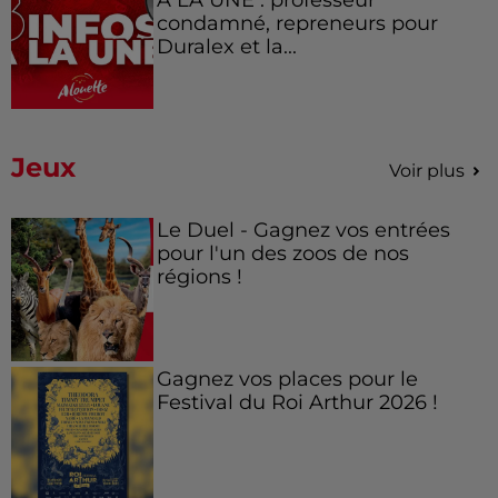
condamné, repreneurs pour
Duralex et la...
Jeux
Voir plus
Le Duel - Gagnez vos entrées
pour l'un des zoos de nos
régions !
Gagnez vos places pour le
Festival du Roi Arthur 2026 !