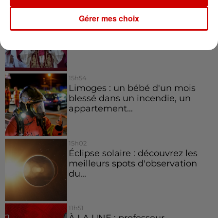
17h06
Gérer mes choix
Pape Léon XIV en France : quel
est son programme ?
15h54
Limoges : un bébé d'un mois
blessé dans un incendie, un
appartement...
15h02
Éclipse solaire : découvrez les
meilleurs spots d'observation
du...
11h51
À LA UNE : professeur