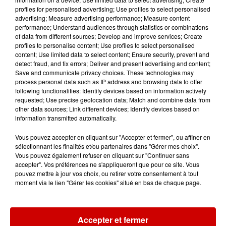
simulateur de vol planeur. Un
profiles for personalised advertising; Use profiles to select personalised
espace SNACK est accessible
advertising; Measure advertising performance; Measure content
pendant toute la durée de
performance; Understand audiences through statistics or combinations
of data from different sources; Develop and improve services; Create
l'exposition (repas, goûter,
profiles to personalise content; Use profiles to select personalised
boissons). Vous trouverez des
content; Use limited data to select content; Ensure security, prevent and
detect fraud, and fix errors; Deliver and present advertising and content;
nouveautés à la boutique de
Save and communicate privacy choices. These technologies may
souvenirs du musée (maquettes,
process personal data such as IP address and browsing data to offer
following functionalities: Identify devices based on information actively
avions retrofrictions) et les
requested; Use precise geolocation data; Match and combine data from
produits phares (planeur Félix,
other data sources; Link different devices; Identify devices based on
nounours pilotes, livres...). Grand
information transmitted automatically.
parking gratuit. Situé à 25 km au
Vous pouvez accepter en cliquant sur "Accepter et fermer", ou affiner en
nord est d'Angers, sortie A11 accès
sélectionnant les finalités et/ou partenaires dans "Gérer mes choix".
Vous pouvez également refuser en cliquant sur "Continuer sans
gratuit par la sortie 13, Pelouailles
accepter". Vos préférences ne s'appliqueront que pour ce site. Vous
les vignes, puis D 766, après
pouvez mettre à jour vos choix, ou retirer votre consentement à tout
moment via le lien "Gérer les cookies" situé en bas de chaque page.
Seiches sur le Loir, sur la route de
Baugé.
Infos
Voir plus
Accepter et fermer