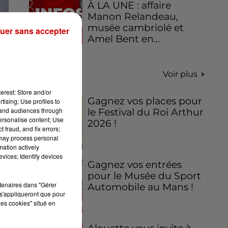
À LA UNE : affaire
Manon Relandeau,
musée cambriolé et
uer sans accepter
Amel Bent en...
Jeux
Voir plus
erest: Store and/or
Gagnez vos places pour
tising; Use profiles to
tand audiences through
le Festival du Roi Arthur
personalise content; Use
2026 !
 fraud, and fix errors;
 may process personal
mation actively
vices; Identify devices
Gagnez vos entrées
pour le Musée du Sport
rtenaires dans "Gérer
Automobile au Mans !
s'appliqueront que pour
les cookies" situé en