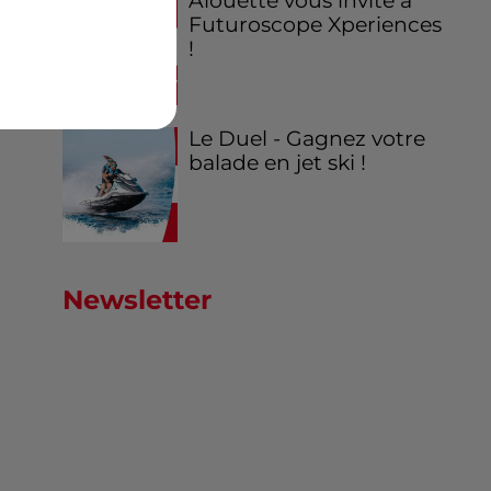
Alouette vous invite à
Futuroscope Xperiences
!
Le Duel - Gagnez votre
balade en jet ski !
Newsletter