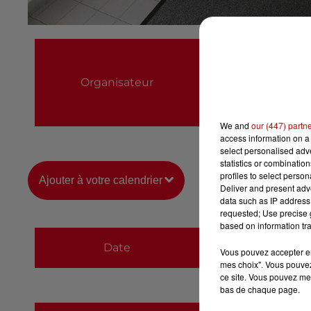
IME des Herbiers /
02 51 64 87 50
Organisateur
e.le-gonidec@adap
https://www.adapei
We and
our (447) partn
access information on a 
select personalised ad
statistics or combinatio
profiles to select person
Ajouter à votre calendrier
Deliver and present adv
data such as IP address 
requested; Use precise g
based on information tra
du
13 juin 2022 à 
Date
Vous pouvez accepter en 
au
24 juin 2022 à 
mes choix". Vous pouvez
ce site. Vous pouvez met
bas de chaque page.