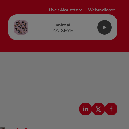
Live :
Alouette
Webradios
Animal
KATSEYE