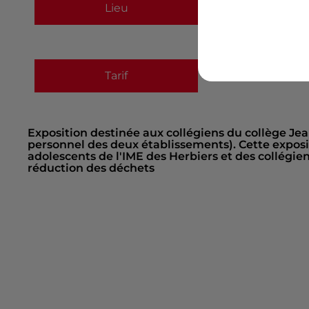
Collège Jean Yole,
Lieu
85500
Les Herbier
Tarif
Gratuit
Exposition destinée aux collégiens du collège Jean
personnel des deux établissements). Cette exposit
adolescents de l'IME des Herbiers et des collégi
réduction des déchets