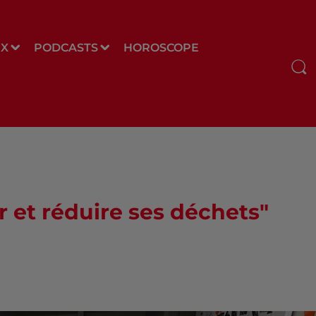
UX
PODCASTS
HOROSCOPE
r et réduire ses déchets"