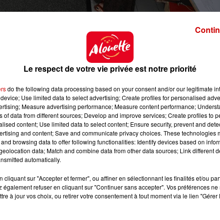
Contin
 Collège J. Yole
ei-aria.com
Le respect de votre vie privée est notre priorité
-aria.com/
ers
do the following data processing based on your consent and/or our legitimate int
device; Use limited data to select advertising; Create profiles for personalised adver
vertising; Measure advertising performance; Measure content performance; Unders
ns of data from different sources; Develop and improve services; Create profiles to 
alised content; Use limited data to select content; Ensure security, prevent and detect
ertising and content; Save and communicate privacy choices. These technologies
and browsing data to offer following functionalities: Identify devices based on infor
eolocation data; Match and combine data from other data sources; Link different de
nsmitted automatically.
2h00
cliquant sur "Accepter et fermer", ou affiner en sélectionnant les finalités et/ou pa
2h00
 également refuser en cliquant sur "Continuer sans accepter". Vos préférences ne 
tre à jour vos choix, ou retirer votre consentement à tout moment via le lien "Gérer 