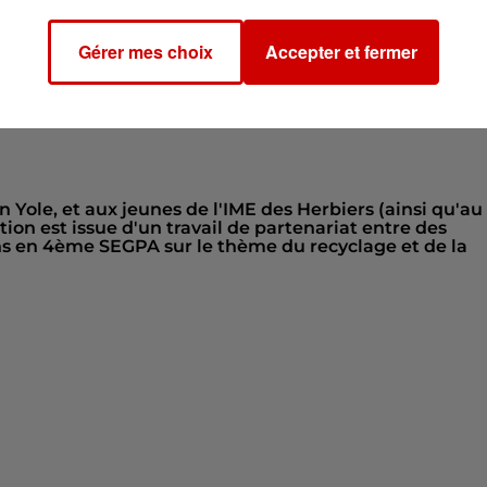
 hall des 6ème
s
Gérer mes choix
Accepter et fermer
 Yole, et aux jeunes de l'IME des Herbiers (ainsi qu'au
ion est issue d'un travail de partenariat entre des
ens en 4ème SEGPA sur le thème du recyclage et de la