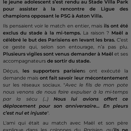
le jeune adolescent s’est rendu au Stade Villa Park
pour assister à la rencontre de Ligue des
champions opposant le PSG à Aston Villa.
Ils pensaient voir le match en entier, mais
ils ont été
exclus du stade à la mi-temps.
La raison ?
Maël a
célébré le but des Parisiens en levant les bras.
C’est
ce geste qui, selon son entourage, n’a pas plu.
Plusieurs vigiles sont venus demander à Maël
et ses
accompagnateurs
de sortir du stade.
Déçus,
les supporters parisien
s ont exécuté la
demande mais
ont fait savoir leur mécontentement
sur les réseaux sociaux.
"
Avec le fils de mon pote
nous venons de nous faire expulser à la mi-temps
par la sécu (...)
Nous lui avions offert ce
déplacement pour son anniversaire... En pleurs
c’est nul et injuste
".
L'ami qui était au match avec Maël et son père
explique dans les colonnes du
Parisien
, qu’
ils ne