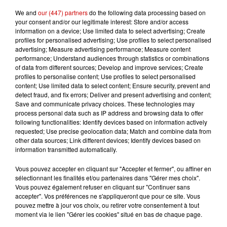
We and
our (447) partners
do the following data processing based on
your consent and/or our legitimate interest: Store and/or access
information on a device; Use limited data to select advertising; Create
profiles for personalised advertising; Use profiles to select personalised
Gagnez vos entrées pour le
advertising; Measure advertising performance; Measure content
Musée du Sport Automobile au
performance; Understand audiences through statistics or combinations
Mans !
of data from different sources; Develop and improve services; Create
profiles to personalise content; Use profiles to select personalised
content; Use limited data to select content; Ensure security, prevent and
detect fraud, and fix errors; Deliver and present advertising and content;
Save and communicate privacy choices. These technologies may
Alouette vous invite à
process personal data such as IP address and browsing data to offer
Futuroscope Xperiences !
following functionalities: Identify devices based on information actively
requested; Use precise geolocation data; Match and combine data from
other data sources; Link different devices; Identify devices based on
information transmitted automatically.
Vous pouvez accepter en cliquant sur "Accepter et fermer", ou affiner en
Le Duel - Gagnez votre balade
sélectionnant les finalités et/ou partenaires dans "Gérer mes choix".
en jet ski !
Vous pouvez également refuser en cliquant sur "Continuer sans
accepter". Vos préférences ne s'appliqueront que pour ce site. Vous
pouvez mettre à jour vos choix, ou retirer votre consentement à tout
moment via le lien "Gérer les cookies" situé en bas de chaque page.