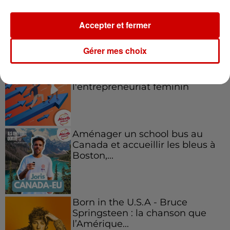
Accepter et fermer
Podcasts
Voir plus
Gérer mes choix
Kelly Massol, figure
emblématique de
l'entrepreneuriat féminin
Aménager un school bus au
Canada et accueillir les bleus à
Boston,...
Born in the U.S.A - Bruce
Springsteen : la chanson que
l’Amérique...