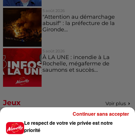
5 août 2026
"Attention au démarchage
abusif" : la préfecture de la
Gironde...
5 août 2026
À LA UNE : incendie à La
Rochelle, mégaferme de
saumons et succès...
Jeux
Voir plus
Continuer sans accepter
Gagnez vos places pour le
Le respect de votre vie privée est notre
Festival du Roi Arthur 2026 !
priorité