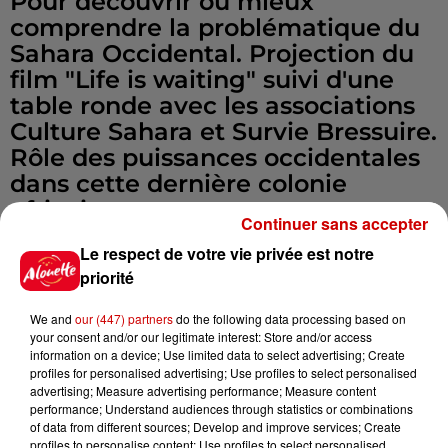
Pour découvrir ou mieux
comprendre la problématique du
Sahara Occidental. Projection du
film "Life is waiting" suivi d'une
table ronde avec les associations
Culture Sahara et Survie Bressuire.
Rôle des puissances occidentales
dans cette dernière colonie
africaine.
Continuer sans accepter
Infos
Voir plus
Le respect de votre vie privée est notre
priorité
6 août 2026
Un homme décède après une
We and
our (447) partners
do the following data processing based on
noyade dans le Finistère
your consent and/or our legitimate interest: Store and/or access
information on a device; Use limited data to select advertising; Create
profiles for personalised advertising; Use profiles to select personalised
advertising; Measure advertising performance; Measure content
performance; Understand audiences through statistics or combinations
6 août 2026
of data from different sources; Develop and improve services; Create
Vendre un chiot en animalerie
profiles to personalise content; Use profiles to select personalised