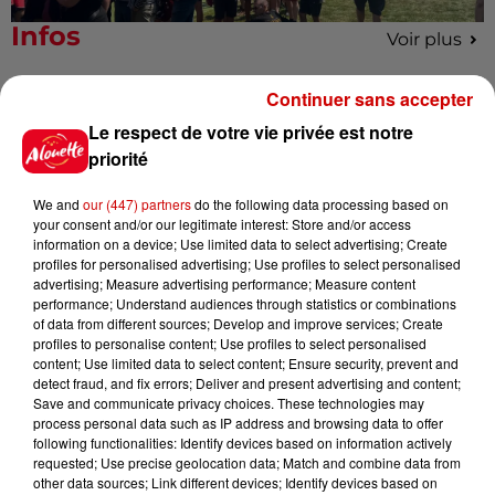
Infos
Voir plus
Continuer sans accepter
6 août 2026
Un homme décède après une
Le respect de votre vie privée est notre
noyade dans le Finistère
priorité
We and
our (447) partners
do the following data processing based on
your consent and/or our legitimate interest: Store and/or access
information on a device; Use limited data to select advertising; Create
6 août 2026
profiles for personalised advertising; Use profiles to select personalised
Vendre un chiot en animalerie
advertising; Measure advertising performance; Measure content
peut coûter très cher
performance; Understand audiences through statistics or combinations
of data from different sources; Develop and improve services; Create
profiles to personalise content; Use profiles to select personalised
content; Use limited data to select content; Ensure security, prevent and
detect fraud, and fix errors; Deliver and present advertising and content;
6 août 2026
Save and communicate privacy choices. These technologies may
Invasion de physalies sur des
process personal data such as IP address and browsing data to offer
plages du Sud-Ouest
following functionalities: Identify devices based on information actively
requested; Use precise geolocation data; Match and combine data from
other data sources; Link different devices; Identify devices based on