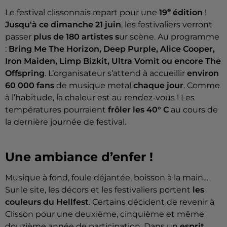
e
Le festival clissonnais repart pour une
19
édition
!
Jusqu'à ce dimanche 21 juin
, les festivaliers verront
passer
plus de 180 artistes s
ur scène. Au programme
:
Bring Me The Horizon, Deep Purple, Alice Cooper,
Iron Maiden, Limp Bizkit, Ultra Vomit ou encore The
Offspring
. L’organisateur s’attend à accueillir
environ
60 000 fans
de musique metal
chaque jour
. Comme
à l’habitude, la chaleur est au rendez-vous ! Les
températures pourraient
frôler les 40° C
au cours de
la dernière journée de festival.
Une ambiance d’enfer !
Musique à fond, foule déjantée, boisson à la main…
Sur le site, les décors et les festivaliers portent
les
couleurs du Hellfest
. Certains décident de revenir à
Clisson pour une deuxième, cinquième et même
douzième année de participation. Dans un
esprit