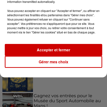
information transmitted automatically.
6 août 2026
Vous pouvez accepter en cliquant sur "Accepter et fermer", ou affiner en
À LA UNE : affaire Manon
sélectionnant les finalités et/ou partenaires dans "Gérer mes choix".
Relandeau, musée cambriolé et
Vous pouvez également refuser en cliquant sur "Continuer sans
accepter". Vos préférences ne s'appliqueront que pour ce site. Vous
Amel Bent en...
pouvez mettre à jour vos choix, ou retirer votre consentement à tout
moment via le lien "Gérer les cookies" situé en bas de chaque page.
Accepter et fermer
Jeux
Voir plus
Gérer mes choix
Gagnez vos places pour le
Festival du Roi Arthur 2026 !
Gagnez vos entrées pour le
Musée du Sport Automobile au
Mans !