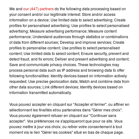
food-truck, crêperie, pizzeria, bars,
We and
our (447) partners
do the following data processing based on
le public aura un large choix pour
your consent and/or our legitimate interest: Store and/or access
information on a device; Use limited data to select advertising; Create
se restaurer.
profiles for personalised advertising; Use profiles to select personalised
Infos
advertising; Measure advertising performance; Measure content
Voir plus
performance; Understand audiences through statistics or combinations
of data from different sources; Develop and improve services; Create
profiles to personalise content; Use profiles to select personalised
12h41
content; Use limited data to select content; Ensure security, prevent and
La comédienne rochefortaise
detect fraud, and fix errors; Deliver and present advertising and content;
Dominique Frot est décédée
Save and communicate privacy choices. These technologies may
process personal data such as IP address and browsing data to offer
following functionalities: Identify devices based on information actively
requested; Use precise geolocation data; Match and combine data from
other data sources; Link different devices; Identify devices based on
11h12
information transmitted automatically.
L’église de cette commune
d’Indre-et-Loire a été
Vous pouvez accepter en cliquant sur "Accepter et fermer", ou affiner en
cambriolée, deux...
sélectionnant les finalités et/ou partenaires dans "Gérer mes choix".
Vous pouvez également refuser en cliquant sur "Continuer sans
accepter". Vos préférences ne s'appliqueront que pour ce site. Vous
pouvez mettre à jour vos choix, ou retirer votre consentement à tout
10h20
moment via le lien "Gérer les cookies" situé en bas de chaque page.
Incendies suspects en Deux-