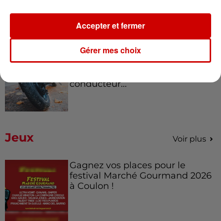
Sèvres et en Maine-et-Loire :
un...
Accepter et fermer
Gérer mes choix
8h49
Rennes : enquête ouverte après
un accident impliquant un
conducteur...
Jeux
Voir plus
Gagnez vos places pour le
festival Marché Gourmand 2026
à Coulon !