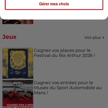
Amel Bent en concert gratuit
Gérer mes choix
dans l’Ouest
Jeux
Voir plus
Gagnez vos places pour le
Festival du Roi Arthur 2026 !
Gagnez vos entrées pour le
Musée du Sport Automobile au
Mans !