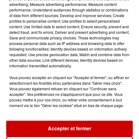
advertising; Measure advertising performance; Measure content
11h51
performance; Understand audiences through statistics or combinations
À LA UNE : affaire Manon
of data from different sources; Develop and improve services; Create
profiles to personalise content; Use profiles to select personalised
Relandeau, musée cambriolé et
content; Use limited data to select content; Ensure security, prevent and
Amel Bent en...
detect fraud, and fix errors; Deliver and present advertising and content;
Save and communicate privacy choices. These technologies may
process personal data such as IP address and browsing data to offer
following functionalities: Identify devices based on information actively
11h18
requested; Use precise geolocation data; Match and combine data from
Disparition de Manon
other data sources; Link different devices; Identify devices based on
Relandeau : sa mère réclame
information transmitted automatically.
l’intervention...
Vous pouvez accepter en cliquant sur "Accepter et fermer", ou affiner en
sélectionnant les finalités et/ou partenaires dans "Gérer mes choix".
Vous pouvez également refuser en cliquant sur "Continuer sans
10h31
accepter". Vos préférences ne s'appliqueront que pour ce site. Vous
Corrèze : le Musée Jacques
pouvez mettre à jour vos choix, ou retirer votre consentement à tout
Chirac cambriolé pour la
moment via le lien "Gérer les cookies" situé en bas de chaque page.
troisième fois...
Accepter et fermer
10h23