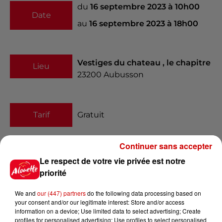
du
16 septembre 2023 à 10h00
Date
au
16 septembre 2023 à 18h00
Vestiges du chateau , le chapitre
Lieu
23200
Aubusson
Tarif
Gratuit
Continuer sans accepter
Offrez vous un voyage dans le
Le respect de votre vie privée est notre
temps grâce à la fête médiévale
priorité
d'Aubusson : marché, spectacles,
We and
our (447) partners
do the following data processing based on
camp animé , restauration
your consent and/or our legitimate interest: Store and/or access
Infos
Voir plus
information on a device; Use limited data to select advertising; Create
profiles for personalised advertising; Use profiles to select personalised