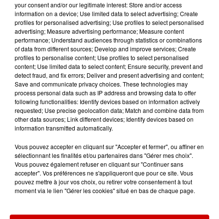
your consent and/or our legitimate interest: Store and/or access
information on a device; Use limited data to select advertising; Create
Alouette DR
profiles for personalised advertising; Use profiles to select personalised
advertising; Measure advertising performance; Measure content
performance; Understand audiences through statistics or combinations
Infos
Voir plus
of data from different sources; Develop and improve services; Create
profiles to personalise content; Use profiles to select personalised
content; Use limited data to select content; Ensure security, prevent and
12h41
detect fraud, and fix errors; Deliver and present advertising and content;
La comédienne rochefortaise
Save and communicate privacy choices. These technologies may
Dominique Frot est décédée
process personal data such as IP address and browsing data to offer
following functionalities: Identify devices based on information actively
requested; Use precise geolocation data; Match and combine data from
other data sources; Link different devices; Identify devices based on
information transmitted automatically.
11h12
Vous pouvez accepter en cliquant sur "Accepter et fermer", ou affiner en
L’église de cette commune
sélectionnant les finalités et/ou partenaires dans "Gérer mes choix".
d’Indre-et-Loire a été
Vous pouvez également refuser en cliquant sur "Continuer sans
cambriolée, deux...
accepter". Vos préférences ne s'appliqueront que pour ce site. Vous
pouvez mettre à jour vos choix, ou retirer votre consentement à tout
moment via le lien "Gérer les cookies" situé en bas de chaque page.
10h20
Incendies suspects en Deux-