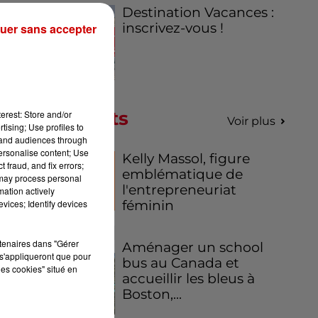
Destination Vacances :
inscrivez-vous !
uer sans accepter
es
.
Podcasts
erest: Store and/or
Voir plus
tising; Use profiles to
tand audiences through
personalise content; Use
Kelly Massol, figure
 fraud, and fix errors;
emblématique de
 may process personal
l'entrepreneuriat
mation actively
féminin
vices; Identify devices
rtenaires dans "Gérer
Aménager un school
s'appliqueront que pour
bus au Canada et
les cookies" situé en
accueillir les bleus à
Boston,...