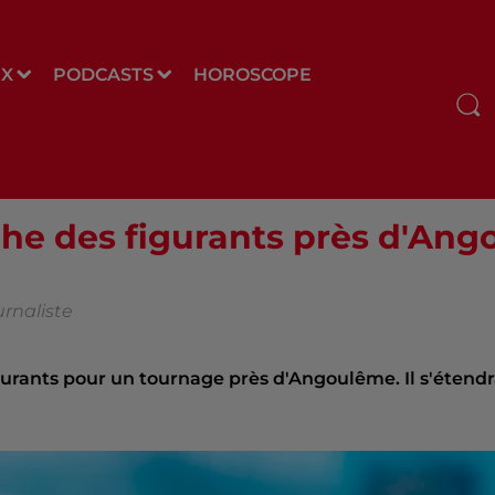
UX
PODCASTS
HOROSCOPE
che des figurants près d'An
urnaliste
gurants pour un tournage près d'Angoulême. Il s'étend