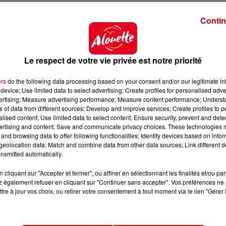
en
tenue de soirée
Contin
uer
leurs coordonnées
et leurs
informations personnell
arente Tournages
.
Le respect de votre vie privée est notre priorité
 du dépôt de cookies que vous avez exprimé. Si vous
ers
do the following data processing based on your consent and/or our legitimate int
 votre accord en cliquant sur le bouton ci-dessous.
device; Use limited data to select advertising; Create profiles for personalised adver
vertising; Measure advertising performance; Measure content performance; Unders
her l'élément
ns of data from different sources; Develop and improve services; Create profiles to 
alised content; Use limited data to select content; Ensure security, prevent and detect
ertising and content; Save and communicate privacy choices. These technologies
and browsing data to offer following functionalities: Identify devices based on infor
s
le 12 ou le 13 juin
.
eolocation data; Match and combine data from other data sources; Link different de
nsmitted automatically.
cliquant sur "Accepter et fermer", ou affiner en sélectionnant les finalités et/ou pa
 également refuser en cliquant sur "Continuer sans accepter". Vos préférences ne 
tre à jour vos choix, ou retirer votre consentement à tout moment via le lien "Gérer 