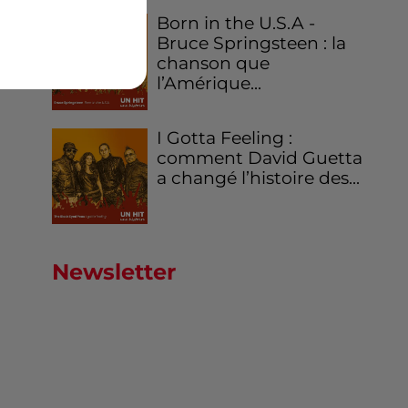
Born in the U.S.A -
Bruce Springsteen : la
chanson que
l’Amérique...
I Gotta Feeling :
comment David Guetta
a changé l’histoire des...
Newsletter