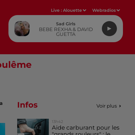
Live :
Alouette
Webradios
Sad Girls
BEBE REXHA & DAVID
GUETTA
goulême
Infos
ra
Voir plus
13h42
Aide carburant pour les
"grands rouleurs" : le