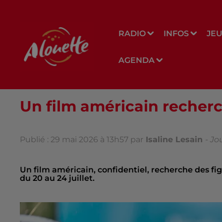
RADIO
INFOS
JE
AGENDA
Un film américain recher
Publié : 29 mai 2026 à 13h57 par
Isaline Lesain
-
Jo
Un film américain, confidentiel, recherche des fi
du 20 au 24 juillet.