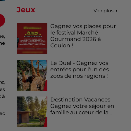
Jeux
Voir plus
Gagnez vos places pour
le festival Marché
e,
Gourmand 2026 à
ne
Coulon !
Le Duel - Gagnez vos
entrées pour l'un des
zoos de nos régions !
nt
,
Ces
t à
Destination Vacances -
Gagnez votre séjour en
famille au cœur de la...
ec