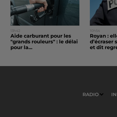
13h42
10h54
Aide carburant pour les
Royan : el
"grands rouleurs" : le délai
d’écraser 
pour la...
et dit regre
RADIO
I