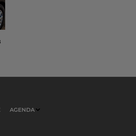
8
n
E
AGENDA