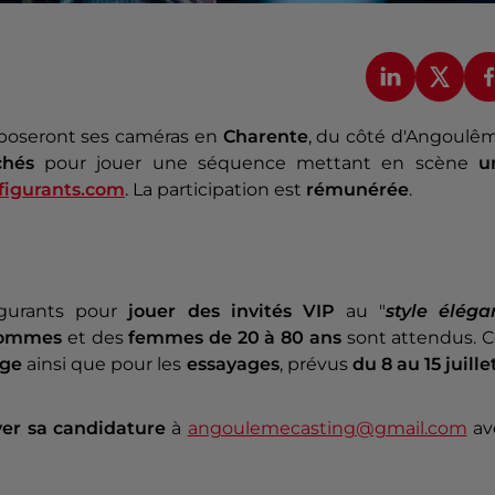
poseront ses caméras en
Charente
, du côté d'Angoulêm
chés
pour jouer une séquence mettant en scène
u
figurants.com
. La participation est
rémunérée
.
figurants pour
jouer des invités VIP
au "
style éléga
ommes
et des
femmes
de 20 à 80 ans
sont attendus. 
age
ainsi que pour les
essayages
, prévus
du 8 au 15 juille
er sa candidature
à
angoulemecasting@gmail.com
av