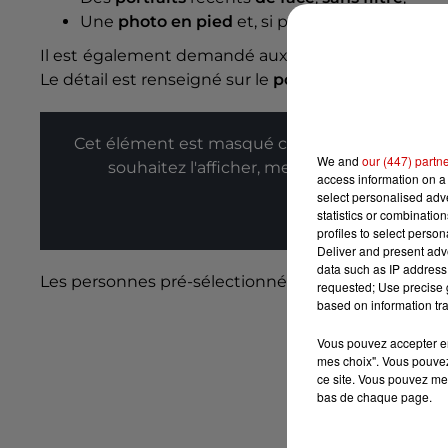
Une
photo en pied
et, si possible, des
photos
Il est également demandé aux volontaires d'indiq
Le détail est renseigné sur le
post Facebook de Ch
Cet élément est masqué compte-tenu du refus
We and
our (447) partn
souhaitez l'afficher, merci de nous donner
access information on a 
select personalised ad
Affic
statistics or combinatio
profiles to select person
Deliver and present adv
data such as IP address 
Les personnes pré-sélectionnées seront informée
requested; Use precise g
based on information tra
Vous pouvez accepter en 
mes choix". Vous pouvez
ce site. Vous pouvez met
bas de chaque page.