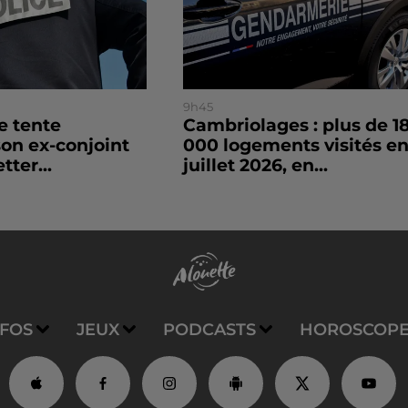
9h45
le tente
Cambriolages : plus de 1
son ex-conjoint
000 logements visités e
tter...
juillet 2026, en...
NFOS
JEUX
PODCASTS
HOROSCOP