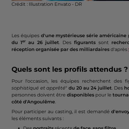
Crédit :
Illustration Envato - DR
Les équipes
d'une mystérieuse série américaine
er
du 1
au 26 juillet
. Des
figurants
sont
recher
réception organisée par des milliardaires
d'après
Quels sont les profils attendus ?
Pour l'occasion, les équipes recherchent des 
sophistiqué et apprêté
"
du 20 au 24 juillet
. Des
h
personnes doivent être
disponibles
pour le
tourn
côté d'Angoulême
.
Pour participer au casting, il est demandé
d'envoy
les éléments suivants :
Des
portraits
récents
de face
,
sans filtre
,