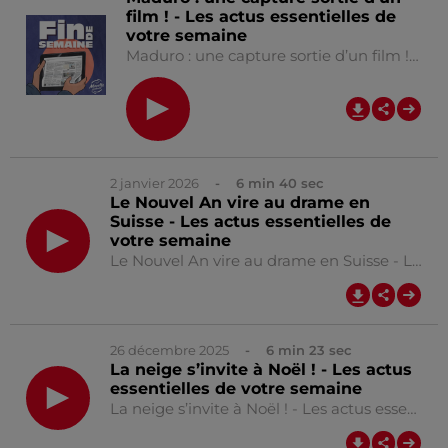
film ! - Les actus essentielles de
votre semaine
Maduro : une capture sortie d’un film ! - Les actus essentielles de votre semaine
0:00
9
2 janvier 2026
- 6 min 40 sec
Le Nouvel An vire au drame en
Suisse - Les actus essentielles de
votre semaine
Le Nouvel An vire au drame en Suisse - Les actus essentielles de votre semaine
0:00
6
26 décembre 2025
- 6 min 23 sec
La neige s’invite à Noël ! - Les actus
essentielles de votre semaine
La neige s’invite à Noël ! - Les actus essentielles de votre semaine
0:00
6