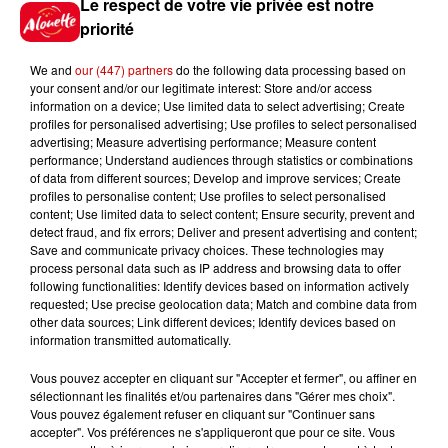
Le respect de votre vie privée est notre
votre semaine
priorité
Boualem Sansal et… Nicolas Sarkozy, libres ! - Les actus essentielles de votre semaine
0:00
7
We and
our (447) partners
do the following data processing based on
your consent and/or our legitimate interest: Store and/or access
information on a device; Use limited data to select advertising; Create
profiles for personalised advertising; Use profiles to select personalised
advertising; Measure advertising performance; Measure content
performance; Understand audiences through statistics or combinations
of data from different sources; Develop and improve services; Create
profiles to personalise content; Use profiles to select personalised
content; Use limited data to select content; Ensure security, prevent and
detect fraud, and fix errors; Deliver and present advertising and content;
Infos
Save and communicate privacy choices. These technologies may
process personal data such as IP address and browsing data to offer
following functionalities: Identify devices based on information actively
requested; Use precise geolocation data; Match and combine data from
8 août 2026
other data sources; Link different devices; Identify devices based on
Aide carburant pour les "grands
information transmitted automatically.
rouleurs" : le délai pour la...
Vous pouvez accepter en cliquant sur "Accepter et fermer", ou affiner en
sélectionnant les finalités et/ou partenaires dans "Gérer mes choix".
Vous pouvez également refuser en cliquant sur "Continuer sans
accepter". Vos préférences ne s'appliqueront que pour ce site. Vous
8 août 2026