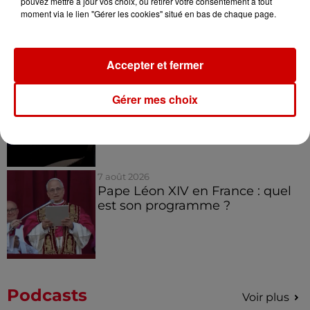
pouvez mettre à jour vos choix, ou retirer votre consentement à tout
Royan : elle tente d’écraser son
moment via le lien "Gérer les cookies" situé en bas de chaque page.
ex-conjoint et dit regretter...
Accepter et fermer
8 août 2026
Gérer mes choix
Cambriolages : plus de 18 000
logements visités en juillet 2026,
en...
7 août 2026
Pape Léon XIV en France : quel
est son programme ?
Podcasts
Voir plus