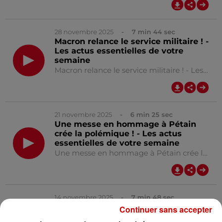
0:00
9
28 novembre 2025
- 7 min 44 sec
Macron relance le service militaire ! -
Les actus essentielles de votre
semaine
Macron relance le service militaire ! - Les actus essentielles de votre semaine
0:00
7
21 novembre 2025
- 6 min 25 sec
Une messe en hommage à Pétain
crée la polémique ! - Les actus
essentielles de votre semaine
Une messe en hommage à Pétain crée la polémique ! - Les actus essentielles de votre semaine
0:00
6
14 novembre 2025
- 7 min 48 sec
Boualem Sansal et… Nicolas Sarkozy,
Continuer sans accepter
libres ! - Les actus essentielles de