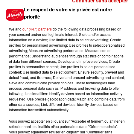
Continuer sans accepter
Le respect de votre vie privée est notre
Le Duel - Gagnez votre balade
priorité
en jet ski !
We and
our (447) partners
do the following data processing based on
your consent and/or our legitimate interest: Store and/or access
information on a device; Use limited data to select advertising; Create
profiles for personalised advertising; Use profiles to select personalised
advertising; Measure advertising performance; Measure content
performance; Understand audiences through statistics or combinations
of data from different sources; Develop and improve services; Create
Podcasts
Voir plus
profiles to personalise content; Use profiles to select personalised
content; Use limited data to select content; Ensure security, prevent and
detect fraud, and fix errors; Deliver and present advertising and content;
Kelly Massol, figure
Save and communicate privacy choices. These technologies may
emblématique de
process personal data such as IP address and browsing data to offer
l'entrepreneuriat féminin
following functionalities: Identify devices based on information actively
requested; Use precise geolocation data; Match and combine data from
other data sources; Link different devices; Identify devices based on
information transmitted automatically.
Aménager un school bus au
Vous pouvez accepter en cliquant sur "Accepter et fermer", ou affiner en
sélectionnant les finalités et/ou partenaires dans "Gérer mes choix".
Canada et accueillir les bleus à
Vous pouvez également refuser en cliquant sur "Continuer sans
Boston,...