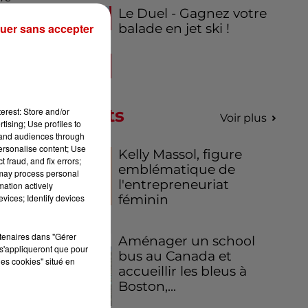
Le Duel - Gagnez votre
uer sans accepter
balade en jet ski !
les
ns
Podcasts
erest: Store and/or
Voir plus
tising; Use profiles to
tand audiences through
personalise content; Use
Kelly Massol, figure
 fraud, and fix errors;
emblématique de
 may process personal
l'entrepreneuriat
mation actively
vices; Identify devices
féminin
rtenaires dans "Gérer
Aménager un school
s'appliqueront que pour
bus au Canada et
les cookies" situé en
accueillir les bleus à
Boston,...