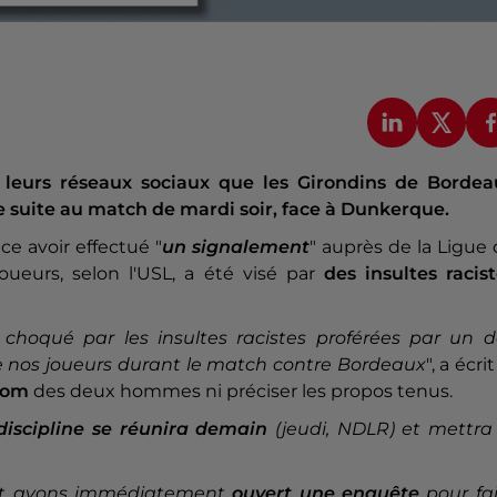
 leurs réseaux sociaux que les Girondins de Bordea
 suite au match de mardi soir, face à Dunkerque.
ce avoir effectué "
un signalement
" auprès de la Ligue
joueurs, selon l'USL, a été visé par
des insultes racis
choqué par les insultes racistes proférées par un d
 de nos joueurs durant le match contre Bordeaux
", a écrit
 nom
des deux hommes ni préciser les propos tenus.
iscipline se réunira demain
(jeudi, NDLR) et mettra 
 et avons immédiatement
ouvert une enquête
pour fai