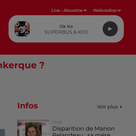
Live :
Alouette
Webradios
Ok Ko
SUPERBUS & KYO
nkerque ?
Infos
Voir plus
11h18
Disparition de Manon
Relandeau : sa mère