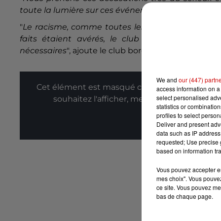
toute la lumière sur ces événements
", ont réagi 
"
Le racisme, comme toutes les formes de discrim
faits étaient avérés, le club s'engage à la p
nécessaires
", ajoute le club bordelais.
We and
our (447) partn
Cet élément est masqué compte-tenu du refus
access information on a 
select personalised ad
souhaitez l'afficher, merci de nous donner
statistics or combinatio
profiles to select person
Affic
Deliver and present adv
data such as IP address 
requested; Use precise g
based on information tra
Vous pouvez accepter en 
mes choix". Vous pouvez
ce site. Vous pouvez met
bas de chaque page.