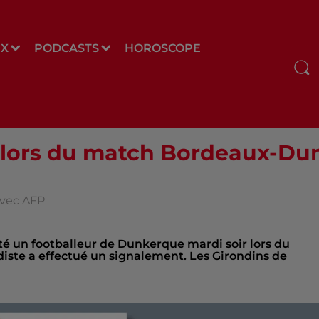
UX
PODCASTS
HOROSCOPE
es lors du match Bordeaux-Du
 avec AFP
té un footballeur de Dunkerque mardi soir lors du
iste a effectué un signalement. Les Girondins de