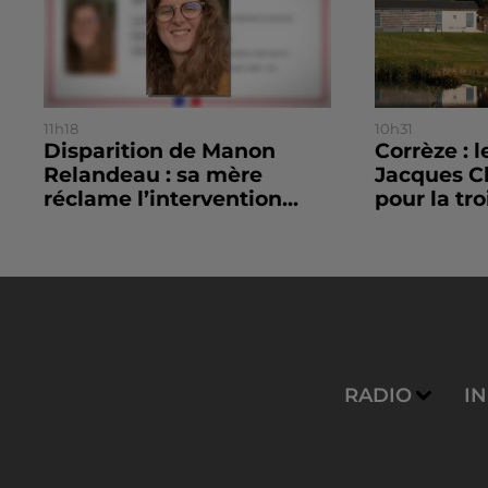
11h18
10h31
Disparition de Manon
Corrèze : 
Relandeau : sa mère
Jacques C
réclame l’intervention...
pour la tro
RADIO
I