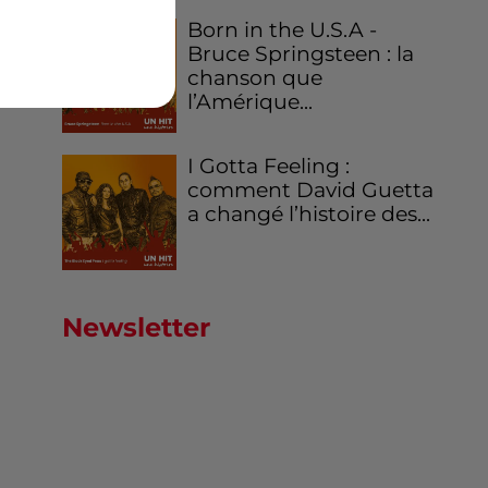
Born in the U.S.A -
Bruce Springsteen : la
chanson que
l’Amérique...
I Gotta Feeling :
comment David Guetta
a changé l’histoire des...
Newsletter