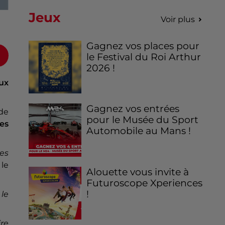
Jeux
Voir plus
Gagnez vos places pour
le Festival du Roi Arthur
2026 !
ux
Gagnez vos entrées
 de
pour le Musée du Sport
tes
Automobile au Mans !
es
 le
Alouette vous invite à
Futuroscope Xperiences
!
le
re