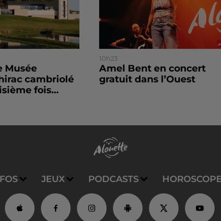
10h23
le Musée
Amel Bent en concert
hirac cambriolé
gratuit dans l’Ouest
isième fois...
NFOS
JEUX
PODCASTS
HOROSCOP