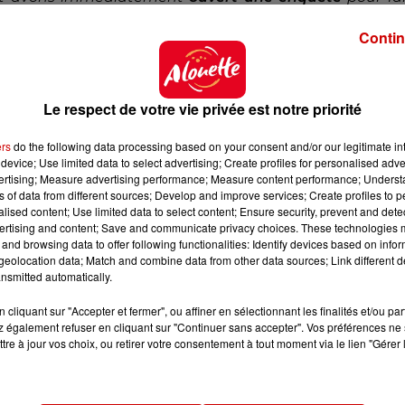
les Girondins dans un communiqué.
Contin
ination, sont
contraires aux valeurs de notre club
. Si 
lus grande fermeté pour prendre toutes les sanctio
Le respect de votre vie privée est notre priorité
ers
do the following data processing based on your consent and/or our legitimate int
 du dépôt de cookies que vous avez exprimé. Si vous
device; Use limited data to select advertising; Create profiles for personalised adver
vertising; Measure advertising performance; Measure content performance; Unders
 votre accord en cliquant sur le bouton ci-dessous.
ns of data from different sources; Develop and improve services; Create profiles to 
alised content; Use limited data to select content; Ensure security, prevent and detect
her l'élément
ertising and content; Save and communicate privacy choices. These technologies
and browsing data to offer following functionalities: Identify devices based on infor
eolocation data; Match and combine data from other data sources; Link different de
nsmitted automatically.
cliquant sur "Accepter et fermer", ou affiner en sélectionnant les finalités et/ou pa
 également refuser en cliquant sur "Continuer sans accepter". Vos préférences ne 
tre à jour vos choix, ou retirer votre consentement à tout moment via le lien "Gérer 