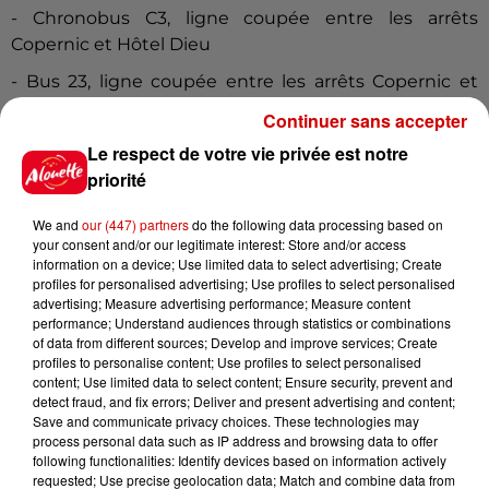
- Chronobus C3, ligne coupée entre les arrêts
Copernic et Hôtel Dieu
- Bus 23, ligne coupée entre les arrêts Copernic et
Talensac
Continuer sans accepter
- Bus 26, ligne coupée entre les arrêts Delorme et
Le respect de votre vie privée est notre
Gaston Veil
priorité
- Bus 54, le terminus se fera à l’arrêt Delorme
We and
our (447) partners
do the following data processing based on
your consent and/or our legitimate interest: Store and/or access
information on a device; Use limited data to select advertising; Create
Rendez-vous le samedi 7 mai 2022 !
profiles for personalised advertising; Use profiles to select personalised
advertising; Measure advertising performance; Measure content
performance; Understand audiences through statistics or combinations
of data from different sources; Develop and improve services; Create
profiles to personalise content; Use profiles to select personalised
Cet élément est masqué compte-tenu du refus
content; Use limited data to select content; Ensure security, prevent and
du dépôt de cookies que vous avez exprimé. Si
detect fraud, and fix errors; Deliver and present advertising and content;
vous souhaitez l'afficher, merci de nous donner
Save and communicate privacy choices. These technologies may
process personal data such as IP address and browsing data to offer
votre accord en cliquant sur le bouton ci-
following functionalities: Identify devices based on information actively
dessous.
requested; Use precise geolocation data; Match and combine data from