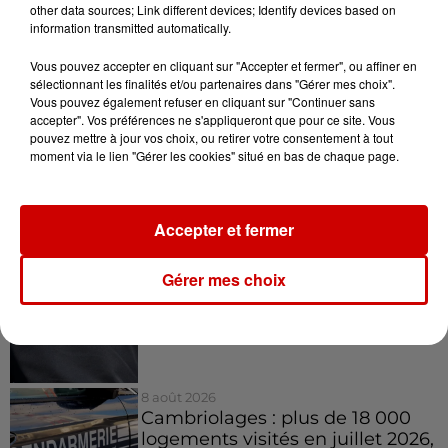
other data sources; Link different devices; Identify devices based on
Afficher l'élément
information transmitted automatically.
Vous pouvez accepter en cliquant sur "Accepter et fermer", ou affiner en
Infos
Voir plus
sélectionnant les finalités et/ou partenaires dans "Gérer mes choix".
Vous pouvez également refuser en cliquant sur "Continuer sans
accepter". Vos préférences ne s'appliqueront que pour ce site. Vous
8 août 2026
pouvez mettre à jour vos choix, ou retirer votre consentement à tout
Aide carburant pour les "grands
moment via le lien "Gérer les cookies" situé en bas de chaque page.
rouleurs" : le délai pour la...
Accepter et fermer
8 août 2026
Gérer mes choix
Royan : elle tente d’écraser son
ex-conjoint et dit regretter...
8 août 2026
Cambriolages : plus de 18 000
logements visités en juillet 2026,