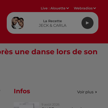
Live :
Alouette
Webradios
La Recette
JECK & CARLA
après une danse lors de son
Infos
s
Voir plus
9 août 2026