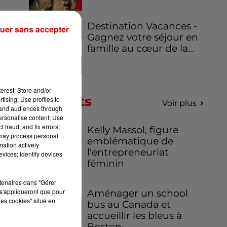
Destination Vacances -
uer sans accepter
Gagnez votre séjour en
famille au cœur de la...
erest: Store and/or
Podcasts
tising; Use profiles to
Voir plus
tand audiences through
personalise content; Use
 fraud, and fix errors;
Kelly Massol, figure
 may process personal
emblématique de
mation actively
l'entrepreneuriat
vices; Identify devices
féminin
rtenaires dans "Gérer
s'appliqueront que pour
Aménager un school
les cookies" situé en
bus au Canada et
accueillir les bleus à
Boston,...