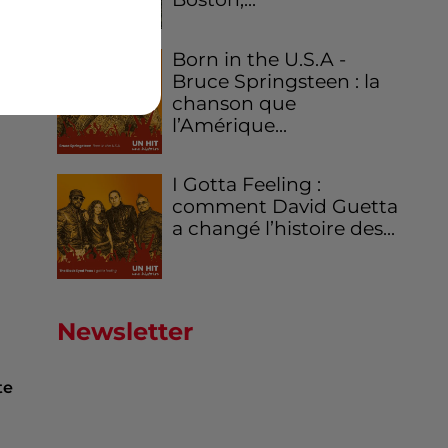
Born in the U.S.A -
Bruce Springsteen : la
chanson que
l’Amérique...
I Gotta Feeling :
comment David Guetta
a changé l’histoire des...
Newsletter
te