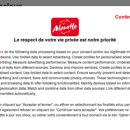
ociaux
Contin
un appel sur les réseaux sociaux
:
"Merci à toi pour ce
e contacter pour te remercier ?"
Le respect de votre vie privée est notre priorité
ers
do the following data processing based on your consent and/or our legitimate int
device; Use limited data to select advertising; Create profiles for personalised adver
vertising; Measure advertising performance; Measure content performance; Unders
ns of data from different sources; Develop and improve services; Create profiles to 
alised content; Use limited data to select content; Ensure security, prevent and detect
ertising and content; Save and communicate privacy choices. These technologies
and browsing data to offer following functionalities: Identify devices based on infor
eolocation data; Match and combine data from other data sources; Link different de
nsmitted automatically.
cliquant sur "Accepter et fermer", ou affiner en sélectionnant les finalités et/ou pa
 également refuser en cliquant sur "Continuer sans accepter". Vos préférences ne 
tre à jour vos choix, ou retirer votre consentement à tout moment via le lien "Gérer 