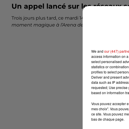
Un appel lancé sur les réseaux s
Trois jours plus tard, ce mardi 14 octobre, -M- lance
moment magique à l’Arena de Poitiers… Comment t
We and
our (447) partn
access information on a 
select personalised ad
statistics or combinatio
profiles to select person
Deliver and present adv
data such as IP address 
requested; Use precise g
based on information tra
Vous pouvez accepter en 
mes choix". Vous pouvez
ce site. Vous pouvez met
bas de chaque page.