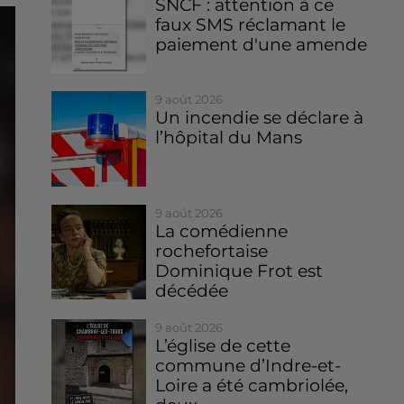
SNCF : attention à ce
faux SMS réclamant le
paiement d'une amende
9 août 2026
Un incendie se déclare à
l’hôpital du Mans
9 août 2026
La comédienne
rochefortaise
Dominique Frot est
décédée
9 août 2026
L’église de cette
commune d’Indre-et-
Loire a été cambriolée,