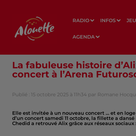
RADIO
INFOS
JE
AGENDA
La fabuleuse histoire d’Al
concert à l’Arena Futuro
Publié : 15 octobre 2025 à 11h34 par
Romane Hocqu
Elle est invitée à un nouveau concert … et en loge ! 
d’un concert samedi 11 octobre, la fillette a dans
Chedid a retrouvé Alix grâce aux réseaux sociaux : i