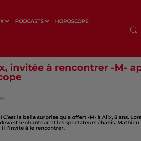
UX
PODCASTS
HOROSCOPE
ix, invitée à rencontrer -M- 
scope
et
C’est la belle surprise qu’a offert -M- à Alix, 8 ans. Lor
é devant le chanteur et les spectateurs ébahis. Mathieu
l l’invite à le rencontrer.