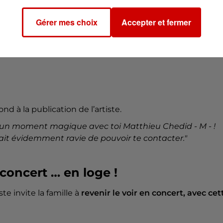
Gérer mes choix
Accepter et fermer
nd à la publication de l’artiste.
cu un moment magique avec toi Matthieu Chedid - M - !
erait évidemment ravie de pouvoir te contacter."
concert … en loge !
ste invite la famille à
revenir le voir en concert, avec cet