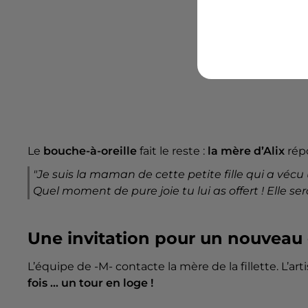
Le
bouche-à-oreille
fait le reste :
la mère d’Alix
répo
"Je suis la maman de cette petite fille qui a vé
Quel moment de pure joie tu lui as offert ! Elle s
Une invitation pour un nouveau 
L’équipe de -M- contacte la mère de la fillette. L’arti
fois … un tour en loge !