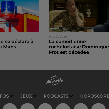
9 août 2026
e se déclare à
La comédienne
du Mans
rochefortaise Dominique
Frot est décédée
NFOS
JEUX
PODCASTS
HOROSCOP