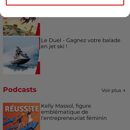
Alouette vous invite à
Futuroscope Xperiences !
Le Duel - Gagnez votre balade
en jet ski !
Podcasts
Voir plus
Kelly Massol, figure
emblématique de
l'entrepreneuriat féminin