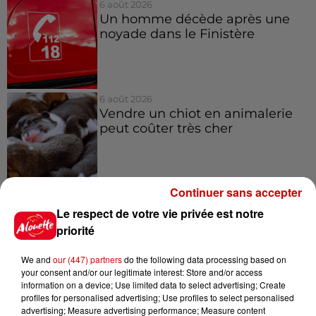
6 août 2026
Un homme décède après une
noyade dans le Finistère
6 août 2026
Vendre un chiot en animalerie
peut coûter très cher
Continuer sans accepter
6 août 2026
Invasion de physalies sur des
Le respect de votre vie privée est notre
plages du Sud-Ouest
priorité
We and
our (447) partners
do the following data processing based on
your consent and/or our legitimate interest: Store and/or access
information on a device; Use limited data to select advertising; Create
6 août 2026
profiles for personalised advertising; Use profiles to select personalised
À LA UNE : affaire Manon
advertising; Measure advertising performance; Measure content