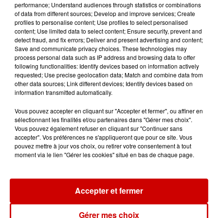
Relandeau, musée cambriolé et
performance; Understand audiences through statistics or combinations
Amel Bent en...
of data from different sources; Develop and improve services; Create
profiles to personalise content; Use profiles to select personalised
content; Use limited data to select content; Ensure security, prevent and
detect fraud, and fix errors; Deliver and present advertising and content;
Save and communicate privacy choices. These technologies may
process personal data such as IP address and browsing data to offer
Jeux
Voir plus
following functionalities: Identify devices based on information actively
requested; Use precise geolocation data; Match and combine data from
other data sources; Link different devices; Identify devices based on
Gagnez vos places pour le
information transmitted automatically.
Festival du Roi Arthur 2026 !
Vous pouvez accepter en cliquant sur "Accepter et fermer", ou affiner en
sélectionnant les finalités et/ou partenaires dans "Gérer mes choix".
Vous pouvez également refuser en cliquant sur "Continuer sans
accepter". Vos préférences ne s'appliqueront que pour ce site. Vous
pouvez mettre à jour vos choix, ou retirer votre consentement à tout
moment via le lien "Gérer les cookies" situé en bas de chaque page.
Gagnez vos entrées pour le
Musée du Sport Automobile au
Mans !
Accepter et fermer
Gérer mes choix