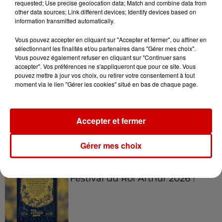
requested; Use precise geolocation data; Match and combine data from
plages du Sud-Ouest
other data sources; Link different devices; Identify devices based on
information transmitted automatically.
Vous pouvez accepter en cliquant sur "Accepter et fermer", ou affiner en
sélectionnant les finalités et/ou partenaires dans "Gérer mes choix".
11h51
Vous pouvez également refuser en cliquant sur "Continuer sans
À LA UNE : affaire Manon
accepter". Vos préférences ne s'appliqueront que pour ce site. Vous
Relandeau, musée cambriolé et
pouvez mettre à jour vos choix, ou retirer votre consentement à tout
moment via le lien "Gérer les cookies" situé en bas de chaque page.
Amel Bent en...
Accepter et fermer
Jeux
Voir plus
Gérer mes choix
Gagnez vos places pour le
Festival du Roi Arthur 2026 !