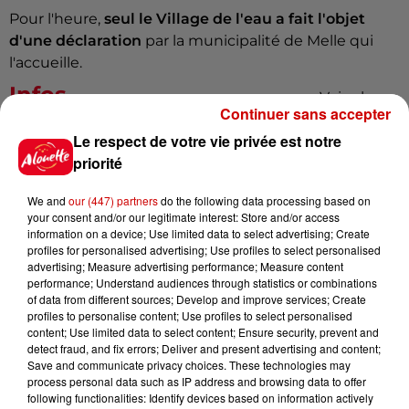
Pour l'heure,
seul le Village de l'eau a fait l'objet
d'une déclaration
par la municipalité de Melle qui
l'accueille.
Infos
Voir plus
Continuer sans accepter
Le respect de votre vie privée est notre
15h30
priorité
Un homme décède après une
noyade dans le Finistère
We and
our (447) partners
do the following data processing based on
your consent and/or our legitimate interest: Store and/or access
information on a device; Use limited data to select advertising; Create
profiles for personalised advertising; Use profiles to select personalised
advertising; Measure advertising performance; Measure content
14h48
performance; Understand audiences through statistics or combinations
Vendre un chiot en animalerie
of data from different sources; Develop and improve services; Create
peut coûter très cher
profiles to personalise content; Use profiles to select personalised
content; Use limited data to select content; Ensure security, prevent and
detect fraud, and fix errors; Deliver and present advertising and content;
Save and communicate privacy choices. These technologies may
process personal data such as IP address and browsing data to offer
14h03
following functionalities: Identify devices based on information actively
Invasion de physalies sur des