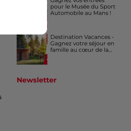
Gagnez vos entrées
pour le Musée du Sport
Automobile au Mans !
Destination Vacances -
Gagnez votre séjour en
famille au cœur de la...
Newsletter
6