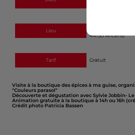
au
17 août 2023 à 
27, rue St Michel
Lieu
44150
Ancenis
Tarif
Gratuit
Visite à la boutique des épices à ma guise, organi
"Couleurs parasol"
Découverte et dégustation avec Sylvie Jobbin- Le 
Animation gratuite à la boutique à 14h ou 16h (cr
Crédit photo Patricia Bassen