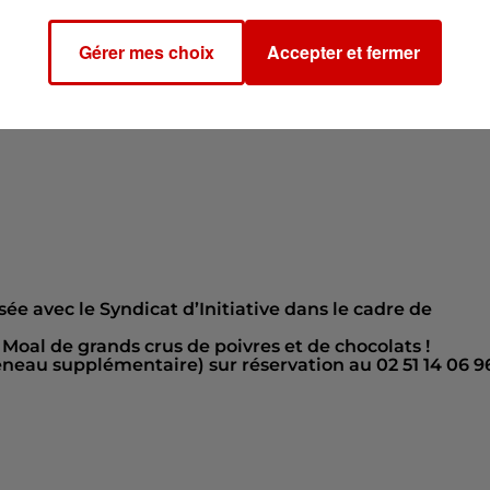
17h30
Gérer mes choix
Accepter et fermer
sée avec le Syndicat d’Initiative dans le cadre de
Moal de grands crus de poivres et de chocolats !
éneau supplémentaire) sur réservation au 02 51 14 06 9