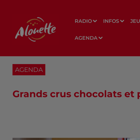
RADIO
INFOS
JE
AGENDA
AGENDA
Grands crus chocolats et 