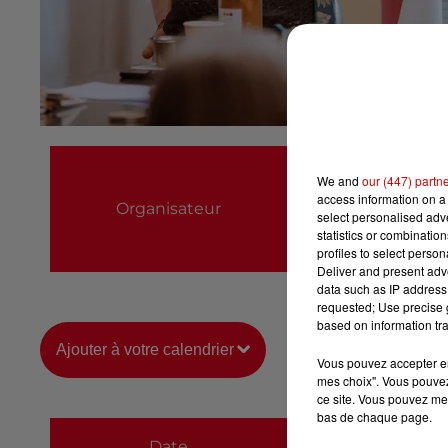
Syndicat d'Initiat
We and
our (447) partn
02 51 14 06 96
access information on a 
Organisateur
select personalised ad
contact@desepic
statistics or combinatio
profiles to select person
https://www.desep
Deliver and present adv
data such as IP address 
requested; Use precise g
based on information tra
Ajouter à votre calendrier
Vous pouvez accepter en 
mes choix". Vous pouvez
ce site. Vous pouvez met
bas de chaque page.
du
17 août 2023 à
Date