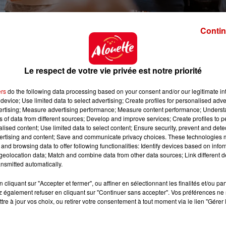
Contin
Le respect de votre vie privée est notre priorité
ive d'Ancenis
ers
do the following data processing based on your consent and/or our legitimate int
device; Use limited data to select advertising; Create profiles for personalised adver
vertising; Measure advertising performance; Measure content performance; Unders
esamaguise.com
ns of data from different sources; Develop and improve services; Create profiles to 
alised content; Use limited data to select content; Ensure security, prevent and detect
icesamaguise.com/accueil/
ertising and content; Save and communicate privacy choices. These technologies
and browsing data to offer following functionalities: Identify devices based on infor
eolocation data; Match and combine data from other data sources; Link different de
nsmitted automatically.
cliquant sur "Accepter et fermer", ou affiner en sélectionnant les finalités et/ou pa
 également refuser en cliquant sur "Continuer sans accepter". Vos préférences ne 
tre à jour vos choix, ou retirer votre consentement à tout moment via le lien "Gérer 
 14h00