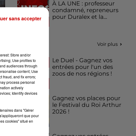
À LA UNE : professeur
condamné, repreneurs
pour Duralex et la...
uer sans accepter
Jeux
Voir plus
erest: Store and/or
Le Duel - Gagnez vos
tising; Use profiles to
tand audiences through
entrées pour l'un des
personalise content; Use
zoos de nos régions !
 fraud, and fix errors;
 may process personal
mation actively
vices; Identify devices
Gagnez vos places pour
le Festival du Roi Arthur
rtenaires dans "Gérer
2026 !
s'appliqueront que pour
les cookies" situé en