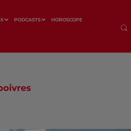
UX
PODCASTS
HOROSCOPE
poivres