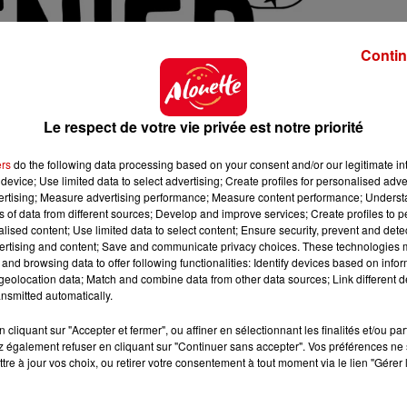
Contin
Le respect de votre vie privée est notre priorité
ers
do the following data processing based on your consent and/or our legitimate int
device; Use limited data to select advertising; Create profiles for personalised adver
vertising; Measure advertising performance; Measure content performance; Unders
ns of data from different sources; Develop and improve services; Create profiles to 
alised content; Use limited data to select content; Ensure security, prevent and detect
ertising and content; Save and communicate privacy choices. These technologies
and browsing data to offer following functionalities: Identify devices based on infor
eolocation data; Match and combine data from other data sources; Link different de
nsmitted automatically.
cliquant sur "Accepter et fermer", ou affiner en sélectionnant les finalités et/ou pa
 Dame de la Source
 également refuser en cliquant sur "Continuer sans accepter". Vos préférences ne 
tre à jour vos choix, ou retirer votre consentement à tout moment via le lien "Gérer 
gmail.com