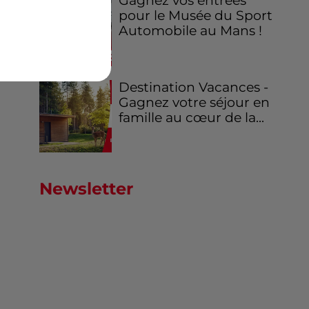
Gagnez vos entrées
pour le Musée du Sport
Automobile au Mans !
Destination Vacances -
Gagnez votre séjour en
famille au cœur de la...
Newsletter