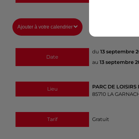
Ajouter à votre calendrier
du
13 septembre 
Date
au
13 septembre 2
PARC DE LOISIRS
Lieu
85710
LA GARNAC
Tarif
Gratuit