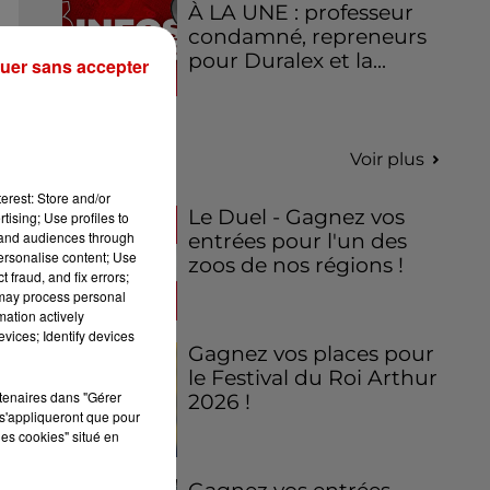
À LA UNE : professeur
condamné, repreneurs
pour Duralex et la...
uer sans accepter
Jeux
Voir plus
erest: Store and/or
Le Duel - Gagnez vos
tising; Use profiles to
tand audiences through
entrées pour l'un des
personalise content; Use
zoos de nos régions !
 fraud, and fix errors;
 may process personal
mation actively
vices; Identify devices
Gagnez vos places pour
le Festival du Roi Arthur
rtenaires dans "Gérer
2026 !
s'appliqueront que pour
les cookies" situé en