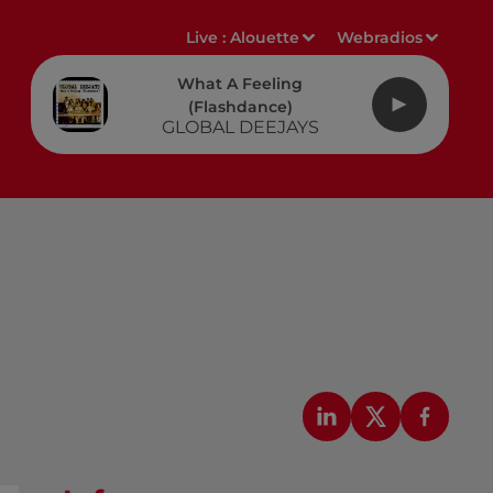
Live :
Alouette
Webradios
What A Feeling
(flashdance)
GLOBAL DEEJAYS