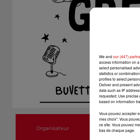
We and
our (447) partn
access information on a 
select personalised ad
statistics or combinatio
profiles to select person
Deliver and present adv
data such as IP address 
requested; Use precise g
based on information tra
Vous pouvez accepter en 
APEL Ecole Notre
mes choix". Vous pouvez
ce site. Vous pouvez met
Organisateur
0652191352
bas de chaque page.
greniermalin.lg@