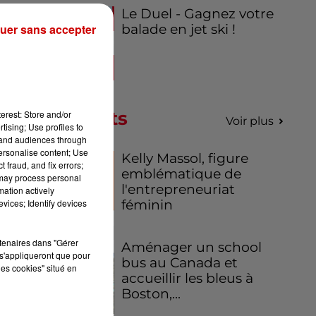
Le Duel - Gagnez votre
uer sans accepter
balade en jet ski !
Podcasts
erest: Store and/or
Voir plus
tising; Use profiles to
tand audiences through
personalise content; Use
Kelly Massol, figure
 fraud, and fix errors;
emblématique de
 may process personal
l'entrepreneuriat
mation actively
vices; Identify devices
féminin
rtenaires dans "Gérer
Aménager un school
s'appliqueront que pour
bus au Canada et
les cookies" situé en
accueillir les bleus à
Boston,...