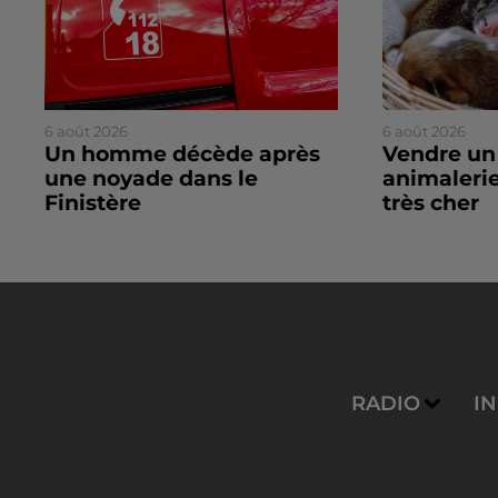
6 août 2026
6 août 2026
Un homme décède après
Vendre un
une noyade dans le
animalerie
Finistère
très cher
RADIO
I