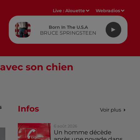
Live :
Alouette
Webradios
Born In The U.s.a
BRUCE SPRINGSTEEN
r avec son chien
Infos
s
Voir plus
6 août 2026
Un homme décède
après une noyade dans