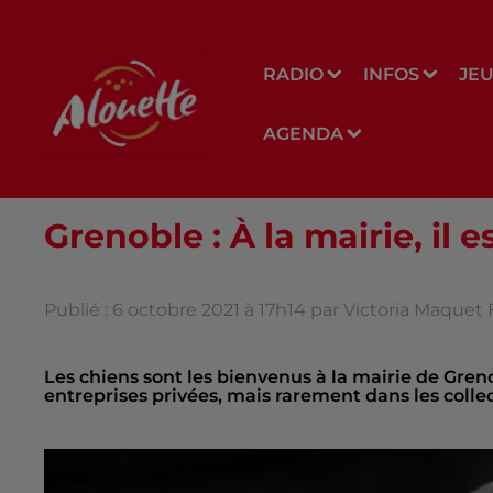
RADIO
INFOS
JE
AGENDA
Grenoble : À la mairie, il 
Publié : 6 octobre 2021 à 17h14 par Victoria Maquet
Les chiens sont les bienvenus à la mairie de Gren
entreprises privées, mais rarement dans les collec