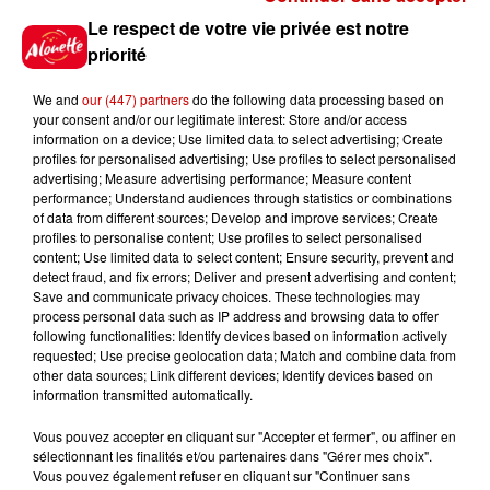
Le respect de votre vie privée est notre
12h37
priorité
Bordeaux : un voleur traverse le
faux plafond de l'hôpital et...
We and
our (447) partners
do the following data processing based on
your consent and/or our legitimate interest: Store and/or access
information on a device; Use limited data to select advertising; Create
profiles for personalised advertising; Use profiles to select personalised
advertising; Measure advertising performance; Measure content
11h28
performance; Understand audiences through statistics or combinations
Le Choc des terroirs : le Curé
of data from different sources; Develop and improve services; Create
Nantais ou le Chabichou du
profiles to personalise content; Use profiles to select personalised
Poitou ?...
content; Use limited data to select content; Ensure security, prevent and
detect fraud, and fix errors; Deliver and present advertising and content;
Save and communicate privacy choices. These technologies may
process personal data such as IP address and browsing data to offer
11h11
following functionalities: Identify devices based on information actively
Face aux aboiements de chiens
requested; Use precise geolocation data; Match and combine data from
bruyants, cette commune de
other data sources; Link different devices; Identify devices based on
information transmitted automatically.
l’Ouest...
Vous pouvez accepter en cliquant sur "Accepter et fermer", ou affiner en
sélectionnant les finalités et/ou partenaires dans "Gérer mes choix".
Vous pouvez également refuser en cliquant sur "Continuer sans