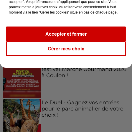
accepter". Vos préférences ne s'appliqueront que pour ce site. Vous
Jeux
pouvez mettre à jour vos choix, ou retirer votre consentement à tout
Voir plus
moment via le lien "Gérer les cookies" situé en bas de chaque page.
Gagnez vos places pour
l'événement Ride the Show à
Accepter et fermer
Morlaix !
Gérer mes choix
Gagnez vos places pour le
festival Marché Gourmand 2026
à Coulon !
Le Duel - Gagnez vos entrées
pour le parc animalier de votre
choix !