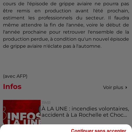
cours de l'épisode de grippe aviaire ne pourra pas
être remis en production avant l'été prochain,
estiment les professionnels du secteur. Il faudra
même attendre la fin de l'année, voire le début de
l'année prochaine pour retrouver l'ensemble de la
production perdue, à condition qu'un nouvel épisode
de grippe aviaire n'éclate pas à l'automne.
(avec AFP)
Infos
Voir plus
11h51
À LA UNE : incendies volontaires,
accident à La Rochelle et Choc...
Continuer sans accepter