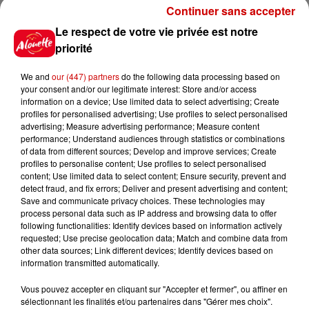
Continuer sans accepter
Le respect de votre vie privée est notre
priorité
Le Duel - Gagnez votre balade
en jet ski !
We and
our (447) partners
do the following data processing based on
your consent and/or our legitimate interest: Store and/or access
information on a device; Use limited data to select advertising; Create
profiles for personalised advertising; Use profiles to select personalised
advertising; Measure advertising performance; Measure content
performance; Understand audiences through statistics or combinations
of data from different sources; Develop and improve services; Create
profiles to personalise content; Use profiles to select personalised
Podcasts
Voir plus
content; Use limited data to select content; Ensure security, prevent and
detect fraud, and fix errors; Deliver and present advertising and content;
Save and communicate privacy choices. These technologies may
Kelly Massol, figure
process personal data such as IP address and browsing data to offer
emblématique de
following functionalities: Identify devices based on information actively
l'entrepreneuriat féminin
requested; Use precise geolocation data; Match and combine data from
other data sources; Link different devices; Identify devices based on
information transmitted automatically.
Vous pouvez accepter en cliquant sur "Accepter et fermer", ou affiner en
Aménager un school bus au
sélectionnant les finalités et/ou partenaires dans "Gérer mes choix".