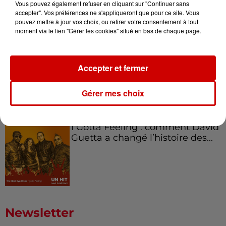
Canada et accueillir les bleus à
Vous pouvez également refuser en cliquant sur "Continuer sans
Boston,...
accepter". Vos préférences ne s'appliqueront que pour ce site. Vous
pouvez mettre à jour vos choix, ou retirer votre consentement à tout
moment via le lien "Gérer les cookies" situé en bas de chaque page.
Born in the U.S.A - Bruce
Accepter et fermer
Springsteen : la chanson que
l’Amérique...
Gérer mes choix
I Gotta Feeling : comment David
Guetta a changé l’histoire des...
Newsletter