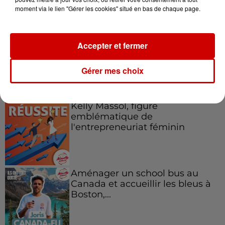
en jet ski !
moment via le lien "Gérer les cookies" situé en bas de chaque page.
Accepter et fermer
Gérer mes choix
Podcasts
Voir plus
Kelly Massol, figure
emblématique de
l'entrepreneuriat féminin
Aménager un school bus au
Canada et accueillir les bleus à
Boston,...