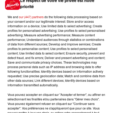
Le respect de votre vie privée est notre
priorité
Gagnez vos places pour le
Festival du Roi Arthur 2026 !
We and
our (447) partners
do the following data processing based on
your consent and/or our legitimate interest: Store and/or access
information on a device; Use limited data to select advertising; Create
profiles for personalised advertising; Use profiles to select personalised
advertising; Measure advertising performance; Measure content
performance; Understand audiences through statistics or combinations
Gagnez vos entrées pour le
of data from different sources; Develop and improve services; Create
Musée du Sport Automobile au
profiles to personalise content; Use profiles to select personalised
Mans !
content; Use limited data to select content; Ensure security, prevent and
detect fraud, and fix errors; Deliver and present advertising and content;
Save and communicate privacy choices. These technologies may
process personal data such as IP address and browsing data to offer
following functionalities: Identify devices based on information actively
Alouette vous invite à
requested; Use precise geolocation data; Match and combine data from
Futuroscope Xperiences !
other data sources; Link different devices; Identify devices based on
information transmitted automatically.
Vous pouvez accepter en cliquant sur "Accepter et fermer", ou affiner en
sélectionnant les finalités et/ou partenaires dans "Gérer mes choix".
Vous pouvez également refuser en cliquant sur "Continuer sans
accepter". Vos préférences ne s'appliqueront que pour ce site. Vous
Le Duel - Gagnez votre balade
pouvez mettre à jour vos choix, ou retirer votre consentement à tout