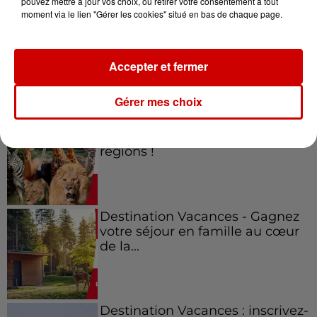
pouvez mettre à jour vos choix, ou retirer votre consentement à tout
moment via le lien "Gérer les cookies" situé en bas de chaque page.
Gagnez vos places pour le
festival Marché Gourmand 2026
à Coulon !
Accepter et fermer
Gérer mes choix
Le Duel - Gagnez vos entrées
pour l'un des zoos de nos
régions !
Destination Vacances - Gagnez
votre séjour en famille au cœur
de la...
Destination Vacances : inscrivez-