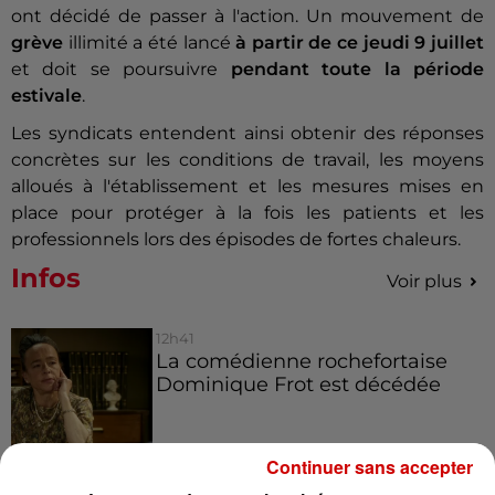
ont décidé de passer à l'action. Un mouvement de
grève
illimité a été lancé
à partir de ce jeudi 9 juillet
et doit se poursuivre
pendant toute la période
estivale
.
Les syndicats entendent ainsi obtenir des réponses
concrètes sur les conditions de travail, les moyens
alloués à l'établissement et les mesures mises en
place pour protéger à la fois les patients et les
professionnels lors des épisodes de fortes chaleurs.
Infos
Voir plus
12h41
La comédienne rochefortaise
Dominique Frot est décédée
Continuer sans accepter
11h12