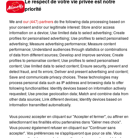
Le respect de votre vie privée est notre
L’église de cette commune
priorité
d’Indre-et-Loire a été
cambriolée, deux...
We and
our (447) partners
do the following data processing based on
your consent and/or our legitimate interest: Store and/or access
information on a device; Use limited data to select advertising; Create
profiles for personalised advertising; Use profiles to select personalised
10h20
advertising; Measure advertising performance; Measure content
Incendies suspects en Deux-
performance; Understand audiences through statistics or combinations
Sèvres et en Maine-et-Loire :
of data from different sources; Develop and improve services; Create
un...
profiles to personalise content; Use profiles to select personalised
content; Use limited data to select content; Ensure security, prevent and
detect fraud, and fix errors; Deliver and present advertising and content;
Save and communicate privacy choices. These technologies may
8h49
process personal data such as IP address and browsing data to offer
Rennes : enquête ouverte après
following functionalities: Identify devices based on information actively
un accident impliquant un
requested; Use precise geolocation data; Match and combine data from
conducteur...
other data sources; Link different devices; Identify devices based on
information transmitted automatically.
Vous pouvez accepter en cliquant sur "Accepter et fermer", ou affiner en
sélectionnant les finalités et/ou partenaires dans "Gérer mes choix".
Vous pouvez également refuser en cliquant sur "Continuer sans
Jeux
accepter". Vos préférences ne s'appliqueront que pour ce site. Vous
Voir plus