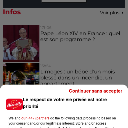
Infos
Voir plus
17h06
Pape Léon XIV en France : quel
est son programme ?
15h54
Limoges : un bébé d'un mois
blessé dans un incendie, un
appartement...
Continuer sans accepter
Le respect de votre vie privée est notre
15h02
priorité
Éclipse solaire : découvrez les
meilleurs spots d'observation
We and
our (447) partners
do the following data processing based on
du...
your consent and/or our legitimate interest: Store and/or access