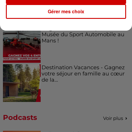
Gérer mes choix
Gagnez vos entrées pour le
Musée du Sport Automobile au
Mans !
Destination Vacances - Gagnez
votre séjour en famille au cœur
de la...
Podcasts
Voir plus