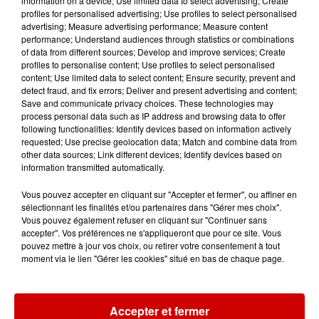
information on a device; Use limited data to select advertising; Create
profiles for personalised advertising; Use profiles to select personalised
advertising; Measure advertising performance; Measure content
11h51
performance; Understand audiences through statistics or combinations
À LA UNE : professeur
of data from different sources; Develop and improve services; Create
condamné, repreneurs pour
profiles to personalise content; Use profiles to select personalised
content; Use limited data to select content; Ensure security, prevent and
Duralex et la...
detect fraud, and fix errors; Deliver and present advertising and content;
Save and communicate privacy choices. These technologies may
process personal data such as IP address and browsing data to offer
following functionalities: Identify devices based on information actively
requested; Use precise geolocation data; Match and combine data from
Jeux
other data sources; Link different devices; Identify devices based on
Voir plus
information transmitted automatically.
Vous pouvez accepter en cliquant sur "Accepter et fermer", ou affiner en
Le Duel - Gagnez vos entrées
sélectionnant les finalités et/ou partenaires dans "Gérer mes choix".
pour l'un des zoos de nos
Vous pouvez également refuser en cliquant sur "Continuer sans
régions !
accepter". Vos préférences ne s'appliqueront que pour ce site. Vous
pouvez mettre à jour vos choix, ou retirer votre consentement à tout
moment via le lien "Gérer les cookies" situé en bas de chaque page.
Gagnez vos places pour le
Festival du Roi Arthur 2026 !
Accepter et fermer