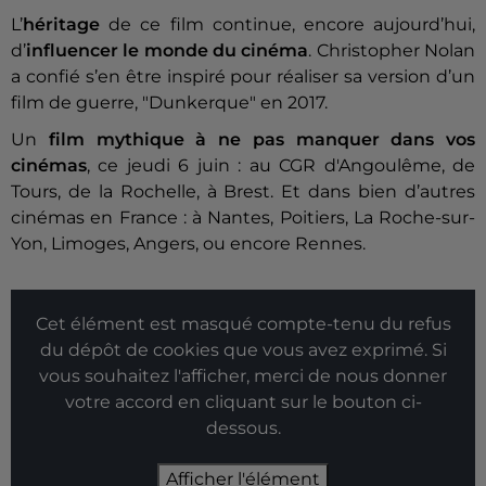
L’
héritage
de ce film continue, encore aujourd’hui,
d’
influencer le monde du cinéma
. Christopher Nolan
a confié s’en être inspiré pour réaliser sa version d’un
film de guerre, "Dunkerque" en 2017.
Un
film mythique
à ne pas manquer dans vos
cinémas
, ce jeudi 6 juin : au CGR d'Angoulême, de
Tours, de la Rochelle, à Brest. Et dans bien d’autres
cinémas en France : à Nantes, Poitiers, La Roche-sur-
Yon, Limoges, Angers, ou encore Rennes.
Cet élément est masqué compte-tenu du refus
du dépôt de cookies que vous avez exprimé. Si
vous souhaitez l'afficher, merci de nous donner
votre accord en cliquant sur le bouton ci-
dessous.
Afficher l'élément