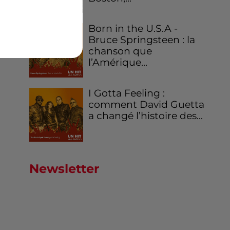
Born in the U.S.A -
Bruce Springsteen : la
chanson que
l’Amérique...
I Gotta Feeling :
comment David Guetta
a changé l’histoire des...
Newsletter