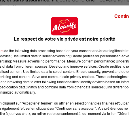
tif est désormais en
prison
.
Contin
 du dépôt de cookies que vous avez exprimé. Si vous
 votre accord en cliquant sur le bouton ci-dessous.
Le respect de votre vie privée est notre priorité
her l'élément
ers
do the following data processing based on your consent and/or our legitimate int
device; Use limited data to select advertising; Create profiles for personalised adver
vertising; Measure advertising performance; Measure content performance; Unders
ns of data from different sources; Develop and improve services; Create profiles to 
alised content; Use limited data to select content; Ensure security, prevent and detect
ertising and content; Save and communicate privacy choices. These technologies
and browsing data to offer following functionalities: Identify devices based on infor
eolocation data; Match and combine data from other data sources; Link different de
nsmitted automatically.
cliquant sur "Accepter et fermer", ou affiner en sélectionnant les finalités et/ou pa
 également refuser en cliquant sur "Continuer sans accepter". Vos préférences ne 
tre à jour vos choix, ou retirer votre consentement à tout moment via le lien "Gérer 