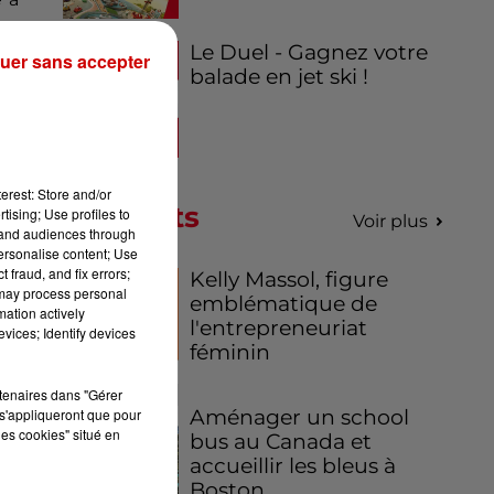
Le Duel - Gagnez votre
uer sans accepter
balade en jet ski !
erest: Store and/or
Podcasts
tising; Use profiles to
Voir plus
tand audiences through
personalise content; Use
 fraud, and fix errors;
Kelly Massol, figure
 may process personal
emblématique de
mation actively
l'entrepreneuriat
vices; Identify devices
féminin
rtenaires dans "Gérer
s'appliqueront que pour
Aménager un school
les cookies" situé en
bus au Canada et
accueillir les bleus à
Boston,...