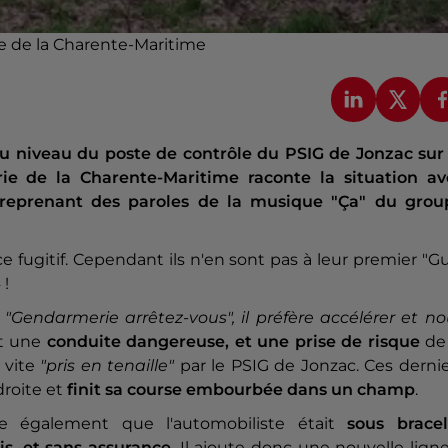
e de la Charente-Maritime
 au niveau du poste de contrôle du PSIG de Jonzac sur
e de la Charente-Maritime raconte la situation av
 reprenant des paroles de la musique "Ça" du grou
fugitif. Cependant ils n'en sont pas à leur premier "G
 !
"Gendarmerie arrêtez-vous", il préfère accélérer et n
it une
conduite dangereuse, et une prise de risque
de 
 vite
"pris en tenaille"
par le PSIG de Jonzac. Ces derni
 droite et
finit sa course embourbée dans un champ
.
e également que l'automobiliste était
sous bracel
is, et sans assurance
. Il ajoute donc une nouvelle lign