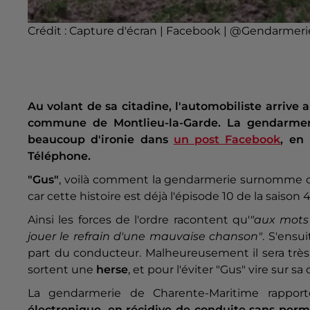
Crédit :
Capture d'écran | Facebook | @Gendarmeri
Au volant de sa citadine, l'automobiliste arrive
commune de Montlieu-la-Garde. La gendarmeri
beaucoup d'ironie dans
un post Facebook
, en
Téléphone.
"Gus"
, voilà comment la gendarmerie surnomme ce 
car cette histoire est déjà l'épisode 10 de la saison 4
Ainsi les forces de l'ordre racontent qu'
"aux mots 
jouer le refrain d'une mauvaise chanson"
. S'ensu
part du conducteur. Malheureusement il sera très
sortent une
herse
, et pour l'éviter "Gus" vire sur sa
La gendarmerie de Charente-Maritime rapport
électronique, en récidive de conduite sans perm