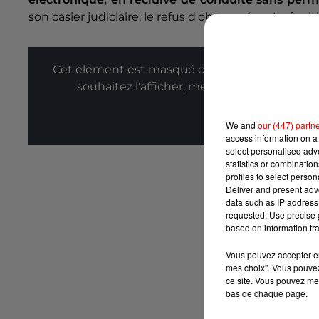
son casier judiciaire, le refus d'obtempérer. Le fugi
Cet élément est masqué compte-tenu du refus
souhaitez l'afficher, merci de nous donner
Affic
We and
our (447) partn
access information on a 
select personalised ad
statistics or combinatio
profiles to select person
Deliver and present adv
data such as IP address 
requested; Use precise g
based on information tra
Vous pouvez accepter en 
mes choix". Vous pouvez
ce site. Vous pouvez met
bas de chaque page.