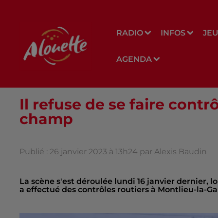
RADIO
INFOS
JE
AGENDA
Il refuse de se faire cont
champ
Publié : 26 janvier 2023 à 13h24 par Alexis Baudin
La scène s'est déroulée lundi 16 janvier dernier,
a effectué des contrôles routiers à Montlieu-la-Ga