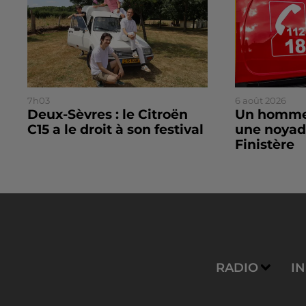
7h03
6 août 2026
Deux-Sèvres : le Citroën
Un homme
C15 a le droit à son festival
une noyad
Finistère
RADIO
I