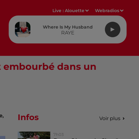
Live :
Alouette
Webradios
Where Is My Husband
RAYE
init embourbé dans un
Infos
e,
Voir plus
7h03