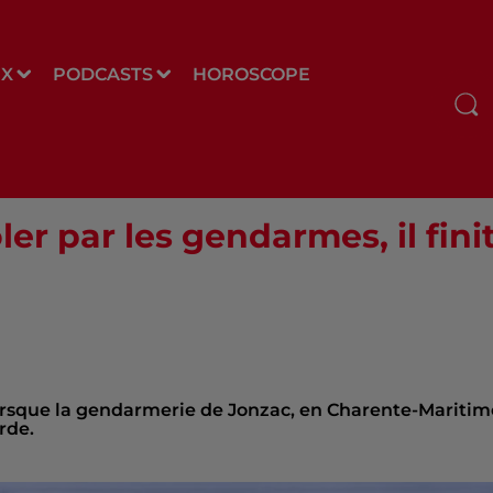
UX
PODCASTS
HOROSCOPE
rôler par les gendarmes, il f
 lorsque la gendarmerie de Jonzac, en Charente-Maritim
rde.