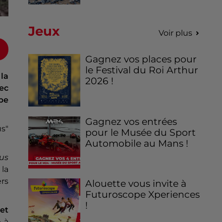
Jeux
Voir plus
Gagnez vos places pour
le Festival du Roi Arthur
 la
2026 !
ec
pe
Gagnez vos entrées
us"
pour le Musée du Sport
Automobile au Mans !
ous
la
ers
Alouette vous invite à
Futuroscope Xperiences
!
et
e à