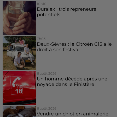
10h10
Duralex : trois repreneurs
potentiels
7h03
Deux-Sèvres : le Citroën C15 a le
droit à son festival
6 août 2026
Un homme décède après une
noyade dans le Finistère
6 août 2026
Vendre un chiot en animalerie