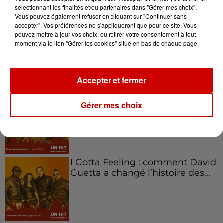
sélectionnant les finalités et/ou partenaires dans "Gérer mes choix".
Vous pouvez également refuser en cliquant sur "Continuer sans
accepter". Vos préférences ne s'appliqueront que pour ce site. Vous
Aménager un school bus au
pouvez mettre à jour vos choix, ou retirer votre consentement à tout
Canada et accueillir les bleus à
moment via le lien "Gérer les cookies" situé en bas de chaque page.
Boston,...
Accepter et fermer
Born in the U.S.A - Bruce
Gérer mes choix
Springsteen : la chanson que
l’Amérique...
I Gotta Feeling : comment David
Guetta a changé l’histoire des...