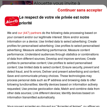
Alouette vous invite à
Futuroscope Xperiences !
Continuer sans accepter
Le respect de votre vie privée est notre
priorité
We and
our (447) partners
do the following data processing based on
Le Duel - Gagnez votre balade
your consent and/or our legitimate interest: Store and/or access
en jet ski !
information on a device; Use limited data to select advertising; Create
profiles for personalised advertising; Use profiles to select personalised
advertising; Measure advertising performance; Measure content
performance; Understand audiences through statistics or combinations
of data from different sources; Develop and improve services; Create
profiles to personalise content; Use profiles to select personalised
content; Use limited data to select content; Ensure security, prevent and
detect fraud, and fix errors; Deliver and present advertising and content;
Podcasts
Save and communicate privacy choices. These technologies may
Voir plus
process personal data such as IP address and browsing data to offer
following functionalities: Identify devices based on information actively
requested; Use precise geolocation data; Match and combine data from
Kelly Massol, figure
other data sources; Link different devices; Identify devices based on
emblématique de
information transmitted automatically.
l'entrepreneuriat féminin
Vous pouvez accepter en cliquant sur "Accepter et fermer", ou affiner en