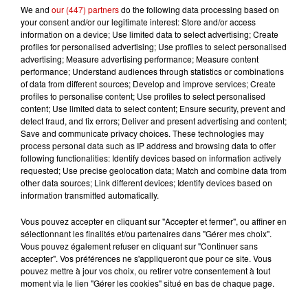
We and
our (447) partners
do the following data processing based on
your consent and/or our legitimate interest: Store and/or access
information on a device; Use limited data to select advertising; Create
Podcasts
profiles for personalised advertising; Use profiles to select personalised
Voir plus
advertising; Measure advertising performance; Measure content
performance; Understand audiences through statistics or combinations
of data from different sources; Develop and improve services; Create
Kelly Massol, figure
profiles to personalise content; Use profiles to select personalised
emblématique de
content; Use limited data to select content; Ensure security, prevent and
l'entrepreneuriat féminin
detect fraud, and fix errors; Deliver and present advertising and content;
Save and communicate privacy choices. These technologies may
process personal data such as IP address and browsing data to offer
following functionalities: Identify devices based on information actively
requested; Use precise geolocation data; Match and combine data from
Aménager un school bus au
other data sources; Link different devices; Identify devices based on
Canada et accueillir les bleus à
information transmitted automatically.
Boston,...
Vous pouvez accepter en cliquant sur "Accepter et fermer", ou affiner en
sélectionnant les finalités et/ou partenaires dans "Gérer mes choix".
Vous pouvez également refuser en cliquant sur "Continuer sans
accepter". Vos préférences ne s'appliqueront que pour ce site. Vous
Born in the U.S.A - Bruce
pouvez mettre à jour vos choix, ou retirer votre consentement à tout
moment via le lien "Gérer les cookies" situé en bas de chaque page.
Springsteen : la chanson que
l’Amérique...