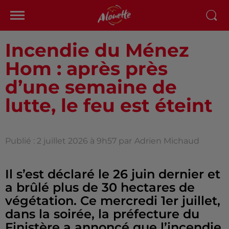
Incendie du Ménez
Hom : après près
d’une semaine de
lutte, le feu est éteint
Publié : 2 juillet 2026 à 9h57 par
Adrien Michaud
Il s’est déclaré le 26 juin dernier et
a brûlé plus de 30 hectares de
végétation. Ce mercredi 1er juillet,
dans la soirée, la préfecture du
Finistère a annoncé que l’incendie