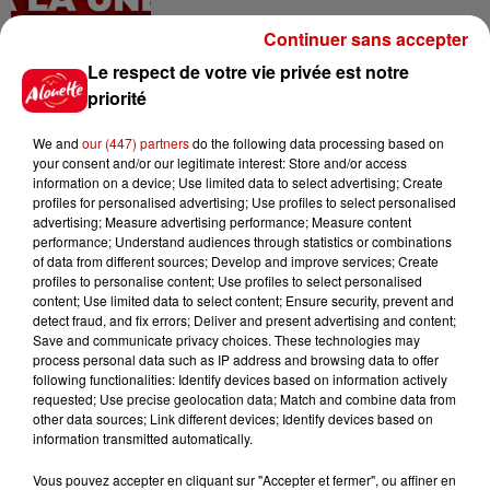
Continuer sans accepter
Le respect de votre vie privée est notre
priorité
Jeux
Voir plus
We and
our (447) partners
do the following data processing based on
your consent and/or our legitimate interest: Store and/or access
Gagnez vos places pour le
information on a device; Use limited data to select advertising; Create
Festival du Roi Arthur 2026 !
profiles for personalised advertising; Use profiles to select personalised
advertising; Measure advertising performance; Measure content
performance; Understand audiences through statistics or combinations
of data from different sources; Develop and improve services; Create
profiles to personalise content; Use profiles to select personalised
content; Use limited data to select content; Ensure security, prevent and
Gagnez vos entrées pour le
detect fraud, and fix errors; Deliver and present advertising and content;
Save and communicate privacy choices. These technologies may
Musée du Sport Automobile au
process personal data such as IP address and browsing data to offer
Mans !
following functionalities: Identify devices based on information actively
requested; Use precise geolocation data; Match and combine data from
other data sources; Link different devices; Identify devices based on
information transmitted automatically.
Alouette vous invite à
Vous pouvez accepter en cliquant sur "Accepter et fermer", ou affiner en
Futuroscope Xperiences !