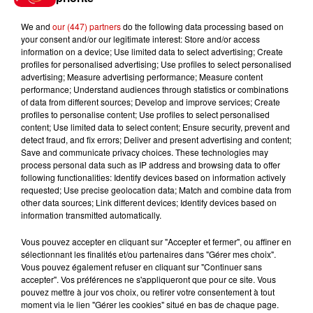
à Coulon !
We and
our (447) partners
do the following data processing based on
your consent and/or our legitimate interest: Store and/or access
information on a device; Use limited data to select advertising; Create
profiles for personalised advertising; Use profiles to select personalised
Le Duel - Gagnez vos entrées
advertising; Measure advertising performance; Measure content
pour l'un des zoos de nos
performance; Understand audiences through statistics or combinations
of data from different sources; Develop and improve services; Create
régions !
profiles to personalise content; Use profiles to select personalised
content; Use limited data to select content; Ensure security, prevent and
detect fraud, and fix errors; Deliver and present advertising and content;
Save and communicate privacy choices. These technologies may
process personal data such as IP address and browsing data to offer
Destination Vacances - Gagnez
following functionalities: Identify devices based on information actively
votre séjour en famille au cœur
requested; Use precise geolocation data; Match and combine data from
de la...
other data sources; Link different devices; Identify devices based on
information transmitted automatically.
Vous pouvez accepter en cliquant sur "Accepter et fermer", ou affiner en
sélectionnant les finalités et/ou partenaires dans "Gérer mes choix".
Destination Vacances : inscrivez-
Vous pouvez également refuser en cliquant sur "Continuer sans
vous !
accepter". Vos préférences ne s'appliqueront que pour ce site. Vous
pouvez mettre à jour vos choix, ou retirer votre consentement à tout
moment via le lien "Gérer les cookies" situé en bas de chaque page.