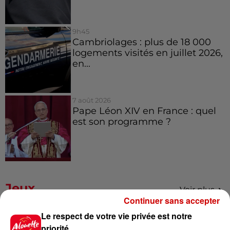
9h45
Cambriolages : plus de 18 000
logements visités en juillet 2026,
en...
7 août 2026
Pape Léon XIV en France : quel
est son programme ?
Jeux
Voir plus
Continuer sans accepter
Le respect de votre vie privée est notre
Gagnez vos places pour le
festival Marché Gourmand 2026
priorité