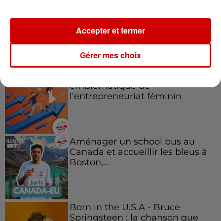
Accepter et fermer
Podcasts
Voir plus
Gérer mes choix
Kelly Massol, figure
emblématique de
l'entrepreneuriat féminin
Aménager un school bus au
Canada et accueillir les bleus à
Boston,...
Born in the U.S.A - Bruce
Springsteen : la chanson que