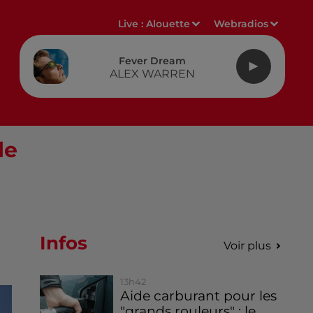
Live :
Alouette
Webradios
Fever Dream
ALEX WARREN
le
Infos
Voir plus
13h42
Aide carburant pour les
"grands rouleurs" : le