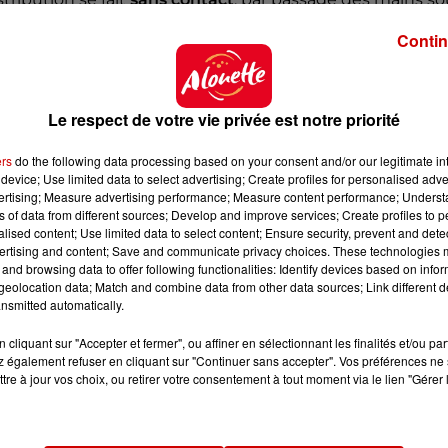
Contin
… qui permettra aussi de réaliser de la
prévention
 savoir l’exposition excessive aux rayons du soleil.
re Valin
, sur la
Plages des Minimes
et
Concurrence
po
Le respect de votre vie privée est notre priorité
ers
do the following data processing based on your consent and/or our legitimate int
device; Use limited data to select advertising; Create profiles for personalised adver
vertising; Measure advertising performance; Measure content performance; Unders
ns of data from different sources; Develop and improve services; Create profiles to 
alised content; Use limited data to select content; Ensure security, prevent and detect
ertising and content; Save and communicate privacy choices. These technologies
and browsing data to offer following functionalities: Identify devices based on infor
eolocation data; Match and combine data from other data sources; Link different de
nsmitted automatically.
cliquant sur "Accepter et fermer", ou affiner en sélectionnant les finalités et/ou pa
 également refuser en cliquant sur "Continuer sans accepter". Vos préférences ne 
tre à jour vos choix, ou retirer votre consentement à tout moment via le lien "Gérer 