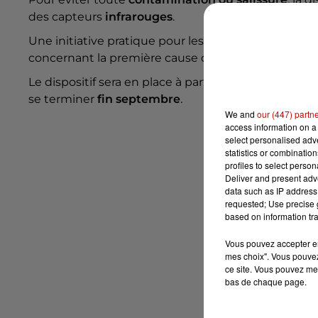
des capteurs
infrarouges
.
Une initiative pratique pour les
usagers
des
plages
concernant la première cause de cancer de la peau, à
Le dispositif sera en place à partir du
5 août
au
Squa
se terminer
fin septembre
.
We and
our (447) partn
access information on a 
select personalised ad
statistics or combinatio
profiles to select person
Deliver and present adv
data such as IP address 
requested; Use precise g
based on information tra
Vous pouvez accepter en 
mes choix". Vous pouvez
ce site. Vous pouvez met
bas de chaque page.