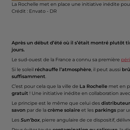
La Rochelle met en place une initiative inédite pour
Crédit :
Envato - DR
Après un début d’été où il s’était montré plutôt ti
jours.
Le sud-ouest de la France a connu sa première
pér
Si le soleil
réchauffe l’atmosphère
, il peut aussi
brû
suffisamment
.
C’est pour cela que la ville de
La Rochelle
met en p
gratuit
! Une initiative inédite en collaboration ave
Le principe est le même que celui des
distributeu
savon
par de la
crème solaire
et les
parkings
par 
Les
Sun’box
, pierre angulaire de ce dispositif, dél
Pour éviter toute
contamination ou salissure
, la d