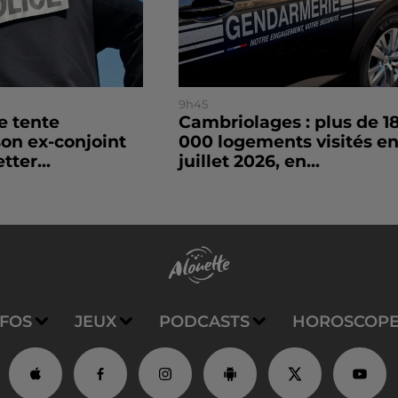
9h45
le tente
Cambriolages : plus de 1
son ex-conjoint
000 logements visités e
tter...
juillet 2026, en...
NFOS
JEUX
PODCASTS
HOROSCOP