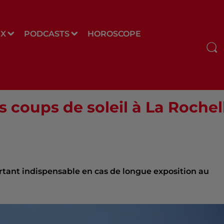
UX
PODCASTS
HOROSCOPE
es coups de soleil à La Rochel
urtant indispensable en cas de longue exposition au