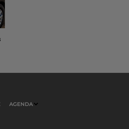
8
n
E
AGENDA