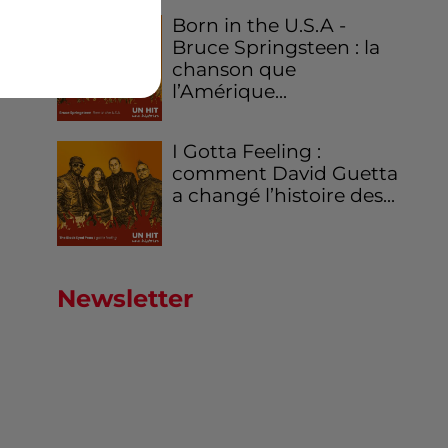
Born in the U.S.A -
Bruce Springsteen : la
chanson que
l’Amérique...
I Gotta Feeling :
comment David Guetta
a changé l’histoire des...
Newsletter