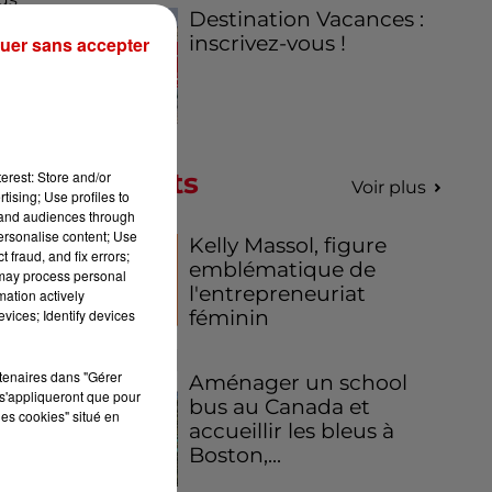
Destination Vacances :
inscrivez-vous !
uer sans accepter
ur
Podcasts
erest: Store and/or
Voir plus
tising; Use profiles to
tand audiences through
personalise content; Use
Kelly Massol, figure
 fraud, and fix errors;
emblématique de
 may process personal
l'entrepreneuriat
mation actively
féminin
vices; Identify devices
rtenaires dans "Gérer
Aménager un school
s'appliqueront que pour
bus au Canada et
les cookies" situé en
accueillir les bleus à
Boston,...