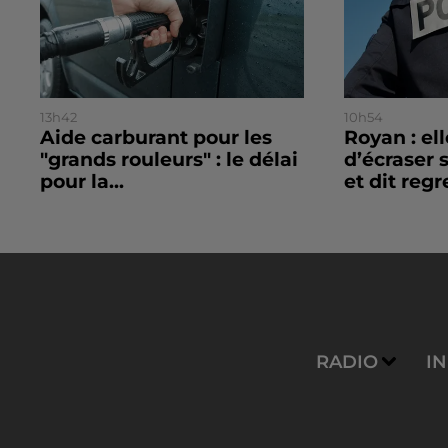
13h42
10h54
Aide carburant pour les
Royan : el
"grands rouleurs" : le délai
d’écraser 
pour la...
et dit regre
RADIO
I