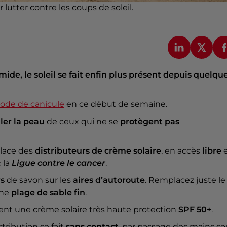
 lutter contre les coups de soleil.
mide, le soleil se fait enfin plus présent depuis quelqu
iode de canicule
en ce début de semaine.
ler la peau
de ceux qui ne se
protègent pas
lace des
distributeurs de crème solaire
, en accès
libre
c la
Ligue contre le cancer
.
rs
de savon sur les
aires d’autoroute
. Remplacez juste le
une
plage de sable fin
.
ivrent une crème solaire très haute protection
SPF 50+
.
istribution se fait
sans contact
, par passage des mains so