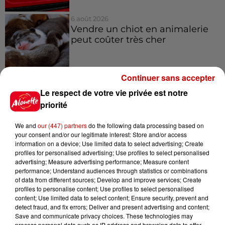
6 août 2026
Vendre un chiot en animalerie
peut coûter très cher
Continuer sans accepter
6 août 2026
Le respect de votre vie privée est notre
Invasion de physalies sur des
priorité
plages du Sud-Ouest
We and
our (447) partners
do the following data processing based on
your consent and/or our legitimate interest: Store and/or access
information on a device; Use limited data to select advertising; Create
profiles for personalised advertising; Use profiles to select personalised
advertising; Measure advertising performance; Measure content
Jeux
performance; Understand audiences through statistics or combinations
Voir plus
of data from different sources; Develop and improve services; Create
profiles to personalise content; Use profiles to select personalised
content; Use limited data to select content; Ensure security, prevent and
Gagnez vos places pour le
detect fraud, and fix errors; Deliver and present advertising and content;
Festival du Roi Arthur 2026 !
Save and communicate privacy choices. These technologies may
process personal data such as IP address and browsing data to offer