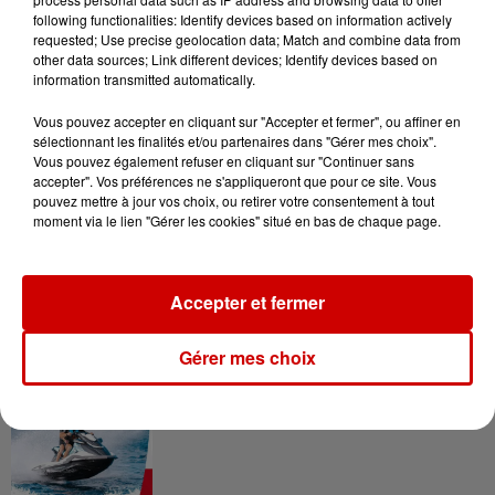
following functionalities: Identify devices based on information actively
requested; Use precise geolocation data; Match and combine data from
other data sources; Link different devices; Identify devices based on
information transmitted automatically.
Gagnez vos entrées pour le
Musée du Sport Automobile au
Vous pouvez accepter en cliquant sur "Accepter et fermer", ou affiner en
Mans !
sélectionnant les finalités et/ou partenaires dans "Gérer mes choix".
Vous pouvez également refuser en cliquant sur "Continuer sans
accepter". Vos préférences ne s'appliqueront que pour ce site. Vous
pouvez mettre à jour vos choix, ou retirer votre consentement à tout
moment via le lien "Gérer les cookies" situé en bas de chaque page.
Alouette vous invite à
Futuroscope Xperiences !
Accepter et fermer
Gérer mes choix
Le Duel - Gagnez votre balade
en jet ski !