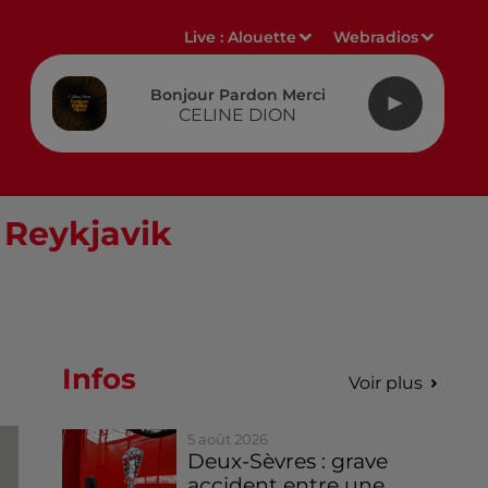
Live :
Alouette
Webradios
Bonjour Pardon Merci
CELINE DION
 Reykjavik
Infos
Voir plus
5 août 2026
Deux-Sèvres : grave
accident entre une