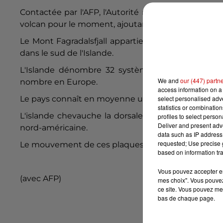
Contactée par l'AFP, l'Autorité nationale des aérop
volcan pour le moment, ajoutant qu'elle suivait la 
Le Mont Fagradalsfjall appartient au système volc
dans le sud de l'Islande.
L'Islande dénombre 32 systèmes volcaniques act
We and
our (447) partn
nombre en Europe.
access information on a 
select personalised ad
Le pays connaît en moyenne une éruption tous les 
statistics or combinatio
L'islande chevauche la dorsale médio-atlantique, 
profiles to select person
Deliver and present adv
nord-américaine.
data such as IP address 
requested; Use precise g
Le mouvement de ces plaques est en partie respons
based on information tra
Vous pouvez accepter en 
(avec AFP)
mes choix". Vous pouvez
ce site. Vous pouvez met
bas de chaque page.