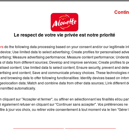
orts d'Islande a indiqué qu'aucun vol n'était affecté par
Contin
situation "en conséquence".
anique de Krysuvik, situé dans la péninsule de Reykja
Le respect de votre vie privée est notre priorité
uellement considérés comme actifs, soit le plus gra
ers
do the following data processing based on your consent and/or our legitimate int
device; Use limited data to select advertising; Create profiles for personalised adver
vertising; Measure advertising performance; Measure content performance; Unders
cinq ans.
ns of data from different sources; Develop and improve services; Create profiles to 
une fissure séparant la plaques tectonique eurasienne
alised content; Use limited data to select content; Ensure security, prevent and detect
ertising and content; Save and communicate privacy choices. These technologies
and browsing data to offer following functionalities: Identify devices based on infor
eolocation data; Match and combine data from other data sources; Link different de
able de l'activité sismique intense du pays.
nsmitted automatically.
cliquant sur "Accepter et fermer", ou affiner en sélectionnant les finalités et/ou pa
 également refuser en cliquant sur "Continuer sans accepter". Vos préférences ne 
tre à jour vos choix, ou retirer votre consentement à tout moment via le lien "Gérer 