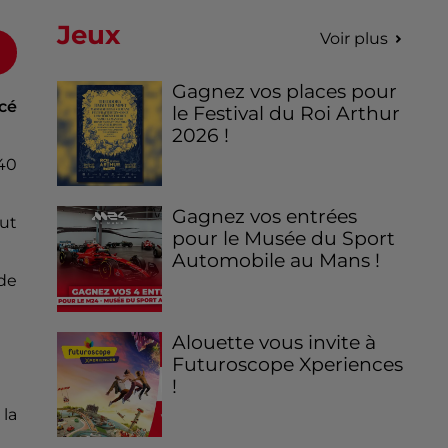
Jeux
Voir plus
Gagnez vos places pour
cé
le Festival du Roi Arthur
2026 !
 40
Gagnez vos entrées
tut
pour le Musée du Sport
Automobile au Mans !
 de
Alouette vous invite à
Futuroscope Xperiences
!
 la