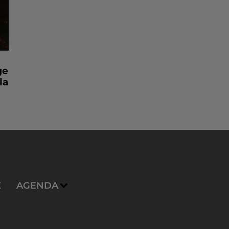
ge
la
E
AGENDA