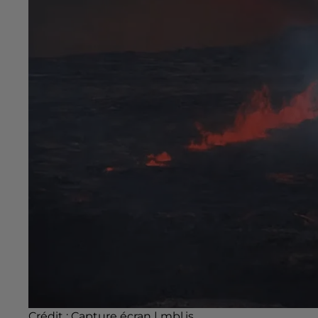
Crédit :
Capture écran | mbl.is