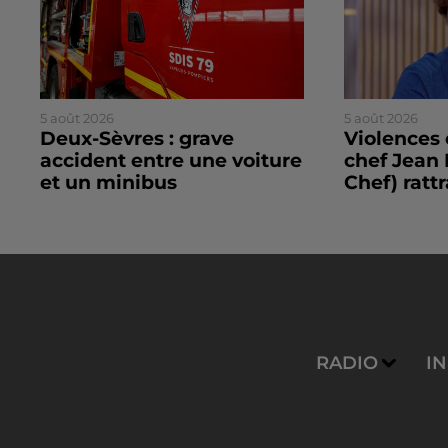
5 août 2026
5 août 2026
Deux-Sèvres : grave
Violences 
accident entre une voiture
chef Jean 
et un minibus
Chef) rattr
RADIO
I