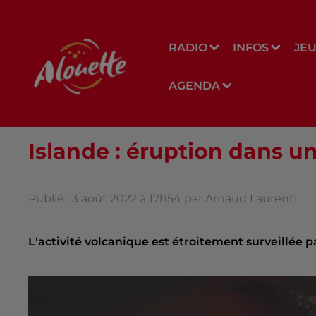
RADIO
INFOS
JE
AGENDA
Islande : éruption dans u
Publié : 3 août 2022 à 17h54 par Arnaud Laurenti
L'activité volcanique est étroitement surveillée pa