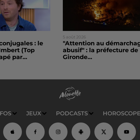
5 août 2026
conjugales : le
"Attention au démarcha
Imbert (Top
abusif" : la préfecture de 
apé par...
Gironde...
NFOS
JEUX
PODCASTS
HOROSCOP