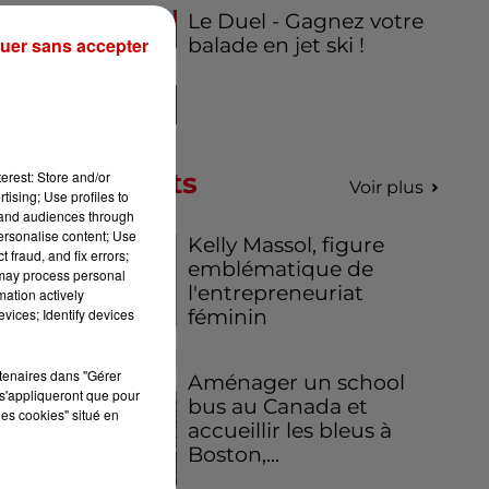
Le Duel - Gagnez votre
 le
uer sans accepter
balade en jet ski !
nes
nd
Podcasts
erest: Store and/or
Voir plus
tising; Use profiles to
tand audiences through
personalise content; Use
Kelly Massol, figure
 et
 fraud, and fix errors;
emblématique de
 may process personal
l'entrepreneuriat
mation actively
vices; Identify devices
féminin
rtenaires dans "Gérer
Aménager un school
s'appliqueront que pour
bus au Canada et
les cookies" situé en
accueillir les bleus à
Boston,...