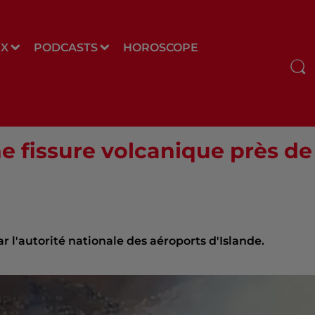
UX
PODCASTS
HOROSCOPE
ne fissure volcanique près de
r l'autorité nationale des aéroports d'Islande.