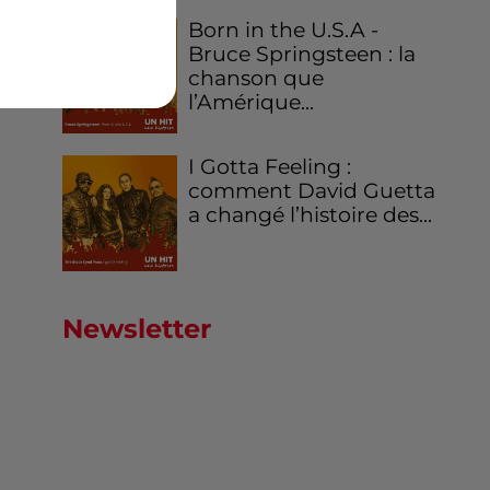
Born in the U.S.A -
Bruce Springsteen : la
chanson que
l’Amérique...
I Gotta Feeling :
comment David Guetta
a changé l’histoire des...
Newsletter