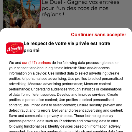
Le Duel - Gagnez vos entrées
pour l'un des zoos de nos
régions !
Continuer sans accepter
Destination Vacances - Gagnez
Le respect de votre vie privée est notre
votre séjour en famille au cœur
priorité
de la...
We and
our (447) partners
do the following data processing based on
your consent and/or our legitimate interest: Store and/or access
information on a device; Use limited data to select advertising; Create
profiles for personalised advertising; Use profiles to select personalised
Destination Vacances : inscrivez-
advertising; Measure advertising performance; Measure content
vous !
performance; Understand audiences through statistics or combinations
of data from different sources; Develop and improve services; Create
profiles to personalise content; Use profiles to select personalised
content; Use limited data to select content; Ensure security, prevent and
detect fraud, and fix errors; Deliver and present advertising and content;
Save and communicate privacy choices. These technologies may
process personal data such as IP address and browsing data to offer
following functionalities: Identify devices based on information actively
Podcasts
requested; Use precise geolocation data; Match and combine data from
Voir plus