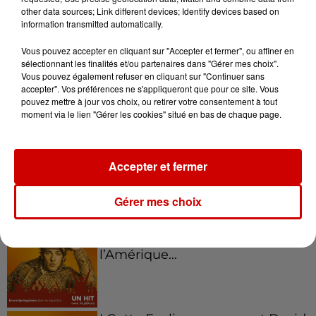
other data sources; Link different devices; Identify devices based on
information transmitted automatically.
Kelly Massol, figure
emblématique de
Vous pouvez accepter en cliquant sur "Accepter et fermer", ou affiner en
sélectionnant les finalités et/ou partenaires dans "Gérer mes choix".
l'entrepreneuriat féminin
Vous pouvez également refuser en cliquant sur "Continuer sans
accepter". Vos préférences ne s'appliqueront que pour ce site. Vous
pouvez mettre à jour vos choix, ou retirer votre consentement à tout
moment via le lien "Gérer les cookies" situé en bas de chaque page.
Aménager un school bus au
Canada et accueillir les bleus à
Boston,...
Accepter et fermer
Gérer mes choix
Born in the U.S.A - Bruce
Springsteen : la chanson que
l’Amérique...