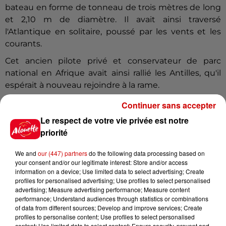
bateau en forme de tonneau de trois mètres de long
et 2,10 m de diamètre. Il avait ainsi traversé
l'Atlantique en solitaire, poussé par les vents et les
courants.
Cet ancien pilote privé et conservateur de parc
national en Afrique avait ainsi rallié les Antilles, qu'il
espérait à nouveau rejoindre à la rame.
Continuer sans accepter
Le respect de votre vie privée est notre
(avec AFP)
priorité
Infos
Voir plus
We and
our (447) partners
do the following data processing based on
your consent and/or our legitimate interest: Store and/or access
5 août 2026
information on a device; Use limited data to select advertising; Create
Deux-Sèvres : grave accident
profiles for personalised advertising; Use profiles to select personalised
entre une voiture et un minibus
advertising; Measure advertising performance; Measure content
performance; Understand audiences through statistics or combinations
of data from different sources; Develop and improve services; Create
profiles to personalise content; Use profiles to select personalised
content; Use limited data to select content; Ensure security, prevent and