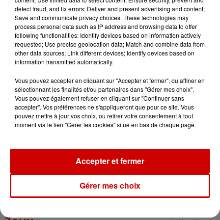
5 août 2026
detect fraud, and fix errors; Deliver and present advertising and content;
Violences conjugales : le chef
Save and communicate privacy choices. These technologies may
Jean Imbert (Top Chef) rattrapé
process personal data such as IP address and browsing data to offer
following functionalities: Identify devices based on information actively
par...
requested; Use precise geolocation data; Match and combine data from
other data sources; Link different devices; Identify devices based on
information transmitted automatically.
5 août 2026
Vous pouvez accepter en cliquant sur "Accepter et fermer", ou affiner en
"Attention au démarchage
sélectionnant les finalités et/ou partenaires dans "Gérer mes choix".
abusif" : la préfecture de la
Vous pouvez également refuser en cliquant sur "Continuer sans
Gironde...
accepter". Vos préférences ne s'appliqueront que pour ce site. Vous
pouvez mettre à jour vos choix, ou retirer votre consentement à tout
moment via le lien "Gérer les cookies" situé en bas de chaque page.
5 août 2026
À LA UNE : incendie à La
Rochelle, mégaferme de
Accepter et fermer
saumons et succès...
Gérer mes choix