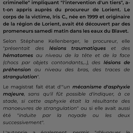
criminelle" impliquant "l'intervention d'un tiers", a-
t-on appris auprès du procureur de Lorient. Le
corps de la victime, Iris C., née en 1999 et originaire
de la région de Lorient, avait été découvert par des
promeneurs samedi matin dans les eaux du Blavet.
Selon Stéphane Kellenberger, le procureur, elle
"
présentait des
lésions traumatiques
et des
hématomes
au niveau de la tête et de la face
(chocs par objets contondants,...), des
lésions de
préhension
au niveau des bras, des traces de
strangulation
".
Le magistrat fait état d'"
un
mécanisme d'asphyxie
majeure
, sans qu'il fût possible d'indiquer, à ce
stade, si cette asphyxie était la résultante des
manoeuvres de strangulation
" ou si elle avait aussi
été "
induite par la noyade ou les deux
successivement
".
L'autopsie a également permis "
d'évoquer le