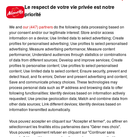
Jeux
Le respect de votre vie privée est notre
Voir plus
priorité
Gagnez vos places pour le
We and
our (447) partners
do the following data processing based on
festival Marché Gourmand 2026
your consent and/or our legitimate interest: Store and/or access
à Coulon !
information on a device; Use limited data to select advertising; Create
profiles for personalised advertising; Use profiles to select personalised
advertising; Measure advertising performance; Measure content
performance; Understand audiences through statistics or combinations
of data from different sources; Develop and improve services; Create
Le Duel - Gagnez vos entrées
profiles to personalise content; Use profiles to select personalised
pour l'un des zoos de nos
content; Use limited data to select content; Ensure security, prevent and
régions !
detect fraud, and fix errors; Deliver and present advertising and content;
Save and communicate privacy choices. These technologies may
process personal data such as IP address and browsing data to offer
following functionalities: Identify devices based on information actively
requested; Use precise geolocation data; Match and combine data from
Destination Vacances - Gagnez
other data sources; Link different devices; Identify devices based on
information transmitted automatically.
votre séjour en famille au cœur
de la...
Vous pouvez accepter en cliquant sur "Accepter et fermer", ou affiner en
sélectionnant les finalités et/ou partenaires dans "Gérer mes choix".
Vous pouvez également refuser en cliquant sur "Continuer sans