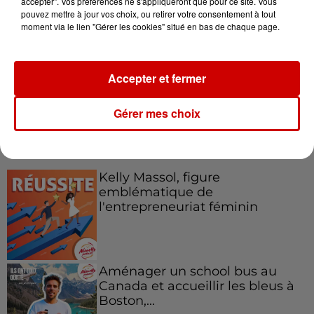
accepter". Vos préférences ne s'appliqueront que pour ce site. Vous
pouvez mettre à jour vos choix, ou retirer votre consentement à tout
Destination Vacances : inscrivez-
moment via le lien "Gérer les cookies" situé en bas de chaque page.
vous !
Accepter et fermer
Gérer mes choix
Podcasts
Voir plus
Kelly Massol, figure
emblématique de
l'entrepreneuriat féminin
Aménager un school bus au
Canada et accueillir les bleus à
Boston,...