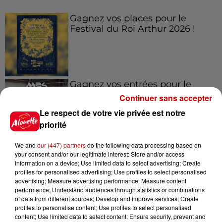
Gagnez vos places pour le
Festival du Roi Arthur 2026 !
Gagnez vos entrées pour le
Musée du Sport Automobile au
Continuer sans accepter
Mans !
Le respect de votre vie privée est notre
priorité
We and
our (447) partners
do the following data processing based on
Alouette vous invite à
your consent and/or our legitimate interest: Store and/or access
Futuroscope Xperiences !
information on a device; Use limited data to select advertising; Create
profiles for personalised advertising; Use profiles to select personalised
advertising; Measure advertising performance; Measure content
performance; Understand audiences through statistics or combinations
of data from different sources; Develop and improve services; Create
profiles to personalise content; Use profiles to select personalised
Le Duel - Gagnez votre balade
content; Use limited data to select content; Ensure security, prevent and