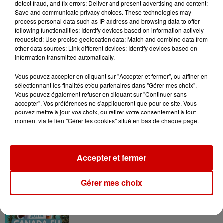
detect fraud, and fix errors; Deliver and present advertising and content;
en jet ski !
Save and communicate privacy choices. These technologies may
process personal data such as IP address and browsing data to offer
following functionalities: Identify devices based on information actively
requested; Use precise geolocation data; Match and combine data from
other data sources; Link different devices; Identify devices based on
information transmitted automatically.
Vous pouvez accepter en cliquant sur "Accepter et fermer", ou affiner en
Podcasts
Voir plus
sélectionnant les finalités et/ou partenaires dans "Gérer mes choix".
Vous pouvez également refuser en cliquant sur "Continuer sans
accepter". Vos préférences ne s'appliqueront que pour ce site. Vous
Kelly Massol, figure
pouvez mettre à jour vos choix, ou retirer votre consentement à tout
emblématique de
moment via le lien "Gérer les cookies" situé en bas de chaque page.
l'entrepreneuriat féminin
Accepter et fermer
Aménager un school bus au
Gérer mes choix
Canada et accueillir les bleus à
Boston,...