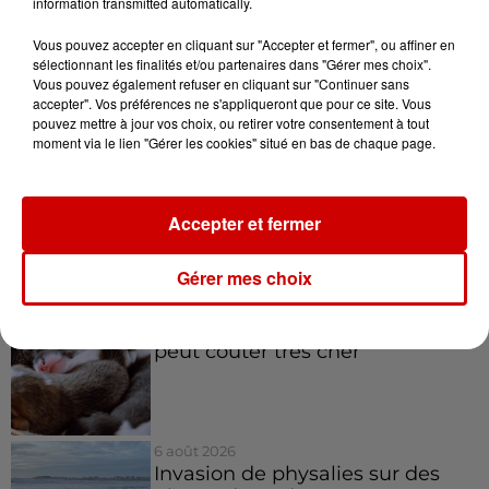
information transmitted automatically.
7h03
Deux-Sèvres : le Citroën C15 a le
Vous pouvez accepter en cliquant sur "Accepter et fermer", ou affiner en
droit à son festival
sélectionnant les finalités et/ou partenaires dans "Gérer mes choix".
Vous pouvez également refuser en cliquant sur "Continuer sans
accepter". Vos préférences ne s'appliqueront que pour ce site. Vous
pouvez mettre à jour vos choix, ou retirer votre consentement à tout
moment via le lien "Gérer les cookies" situé en bas de chaque page.
6 août 2026
Un homme décède après une
noyade dans le Finistère
Accepter et fermer
Gérer mes choix
6 août 2026
Vendre un chiot en animalerie
peut coûter très cher
6 août 2026
Invasion de physalies sur des