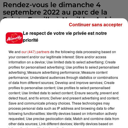
Rendez-vous le dimanche 4
septembre 2022 au parc de la
Sainte-Famille à Nueil-les-Aubiers
Continuer sans accepter
(79)
Le respect de votre vie privée est notre
priorité
La journée se clôturera par un
concert gratuit.
We and
our (447) partners
do the following data processing based on
your consent and/or our legitimate interest: Store and/or access
information on a device; Use limited data to select advertising; Create
Télécharger le programme ici :
profiles for personalised advertising; Use profiles to select personalised
https://pdf.lu/oQJN
advertising; Measure advertising performance; Measure content
performance; Understand audiences through statistics or combinations
of data from different sources; Develop and improve services; Create
#Bienetre
profiles to personalise content; Use profiles to select personalised
#Developpementpersonnel
content; Use limited data to select content; Ensure security, prevent and
detect fraud, and fix errors; Deliver and present advertising and content;
#Ateliers #Conférences
Save and communicate privacy choices. These technologies may
#nueillesaubiers
process personal data such as IP address and browsing data to offer
following functionalities: Identify devices based on information actively
Infos
Voir plus
requested; Use precise geolocation data; Match and combine data from
other data sources; Link different devices; Identify devices based on