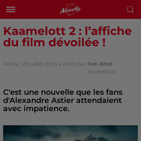
Kaamelott 2 : l’affiche
du film dévoilée !
Publié : 26 juillet 2025 à 11h05 par
Tom Briot
-
Journaliste
C'est une nouvelle que les fans
d'Alexandre Astier attendaient
avec impatience.