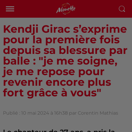
Kendji Girac s’exprime
pour la première fois
depuis sa blessure par
balle : "je me soigne,
je me repose pour
revenir encore plus
fort grâce à vous"
Publié : 10 mai 2024 à 16h38 par Corentin Mathias