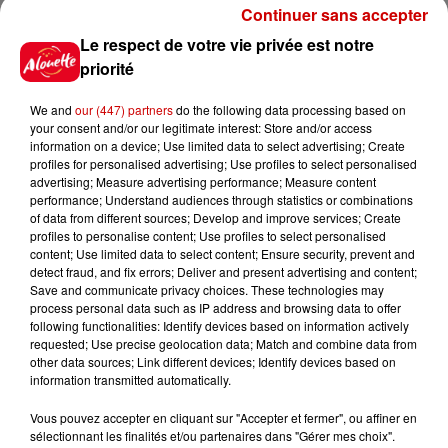
Continuer sans accepter
Le respect de votre vie privée est notre
Jeux
Voir plus
priorité
We and
our (447) partners
do the following data processing based on
Gagnez vos places pour le
your consent and/or our legitimate interest: Store and/or access
Festival du Roi Arthur 2026 !
information on a device; Use limited data to select advertising; Create
profiles for personalised advertising; Use profiles to select personalised
advertising; Measure advertising performance; Measure content
performance; Understand audiences through statistics or combinations
of data from different sources; Develop and improve services; Create
profiles to personalise content; Use profiles to select personalised
Gagnez vos entrées pour le
content; Use limited data to select content; Ensure security, prevent and
Musée du Sport Automobile au
detect fraud, and fix errors; Deliver and present advertising and content;
Save and communicate privacy choices. These technologies may
Mans !
process personal data such as IP address and browsing data to offer
following functionalities: Identify devices based on information actively
requested; Use precise geolocation data; Match and combine data from
other data sources; Link different devices; Identify devices based on
information transmitted automatically.
Alouette vous invite à
Futuroscope Xperiences !
Vous pouvez accepter en cliquant sur "Accepter et fermer", ou affiner en
sélectionnant les finalités et/ou partenaires dans "Gérer mes choix".