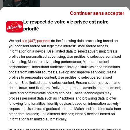
Continuer sans accepter
10h54
Le respect de votre vie privée est notre
Royan : elle tente d’écraser son
priorité
ex-conjoint et dit regretter...
We and
our (447) partners
do the following data processing based on
your consent and/or our legitimate interest: Store and/or access
information on a device; Use limited data to select advertising; Create
profiles for personalised advertising; Use profiles to select personalised
9h45
advertising; Measure advertising performance; Measure content
Cambriolages : plus de 18 000
performance; Understand audiences through statistics or combinations
logements visités en juillet 2026,
of data from different sources; Develop and improve services; Create
en...
profiles to personalise content; Use profiles to select personalised
content; Use limited data to select content; Ensure security, prevent and
detect fraud, and fix errors; Deliver and present advertising and content;
Save and communicate privacy choices. These technologies may
7 août 2026
process personal data such as IP address and browsing data to offer
Pape Léon XIV en France : quel
following functionalities: Identify devices based on information actively
est son programme ?
requested; Use precise geolocation data; Match and combine data from
other data sources; Link different devices; Identify devices based on
information transmitted automatically.
Vous pouvez accepter en cliquant sur "Accepter et fermer", ou affiner en