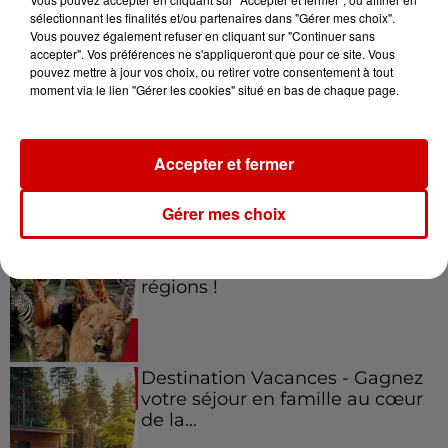
sélectionnant les finalités et/ou partenaires dans "Gérer mes choix".
Vous pouvez également refuser en cliquant sur "Continuer sans
Jeux
accepter". Vos préférences ne s'appliqueront que pour ce site. Vous
Voir plus
pouvez mettre à jour vos choix, ou retirer votre consentement à tout
moment via le lien "Gérer les cookies" situé en bas de chaque page.
Gagnez vos places pour le
festival Marché Gourmand 2026
à Coulon !
Accepter et fermer
Gérer mes choix
Le Duel - Gagnez vos entrées
pour l'un des zoos de nos
régions !
Destination Vacances - Gagnez
votre séjour en famille au cœur
de la...