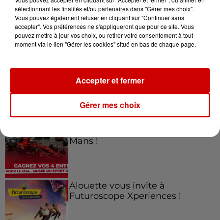
sélectionnant les finalités et/ou partenaires dans "Gérer mes choix".
Vous pouvez également refuser en cliquant sur "Continuer sans
Jeux
accepter". Vos préférences ne s'appliqueront que pour ce site. Vous
Voir plus
pouvez mettre à jour vos choix, ou retirer votre consentement à tout
moment via le lien "Gérer les cookies" situé en bas de chaque page.
Gagnez vos places pour le
Festival du Roi Arthur 2026 !
Accepter et fermer
Gérer mes choix
Gagnez vos entrées pour le
Musée du Sport Automobile au
Mans !
Alouette vous invite à
Futuroscope Xperiences !