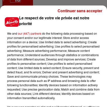
Continuer sans accepter
6 août 2026
Le respect de votre vie privée est notre
Vendre un chiot en animalerie
priorité
peut coûter très cher
We and
our (447) partners
do the following data processing based on
your consent and/or our legitimate interest: Store and/or access
information on a device; Use limited data to select advertising; Create
profiles for personalised advertising; Use profiles to select personalised
6 août 2026
advertising; Measure advertising performance; Measure content
Invasion de physalies sur des
performance; Understand audiences through statistics or combinations
plages du Sud-Ouest
of data from different sources; Develop and improve services; Create
profiles to personalise content; Use profiles to select personalised
content; Use limited data to select content; Ensure security, prevent and
detect fraud, and fix errors; Deliver and present advertising and content;
Save and communicate privacy choices. These technologies may
6 août 2026
process personal data such as IP address and browsing data to offer
À LA UNE : affaire Manon
following functionalities: Identify devices based on information actively
Relandeau, musée cambriolé et
requested; Use precise geolocation data; Match and combine data from
other data sources; Link different devices; Identify devices based on
Amel Bent en...
information transmitted automatically.
Vous pouvez accepter en cliquant sur "Accepter et fermer", ou affiner en