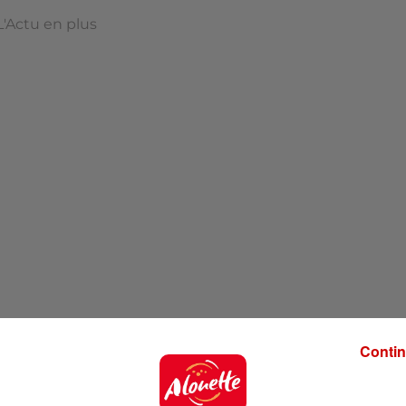
L'Actu en plus
Contin
n Plus à 7h50 et 9h45 !