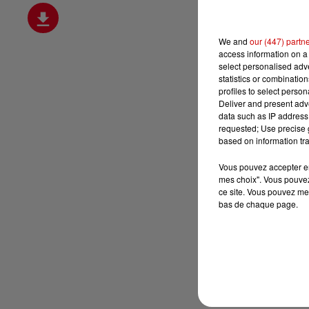
We and
our (447) partn
access information on a 
select personalised ad
statistics or combinatio
profiles to select person
Deliver and present adv
data such as IP address 
requested; Use precise g
based on information tra
Vous pouvez accepter en 
mes choix". Vous pouvez
ce site. Vous pouvez met
bas de chaque page.