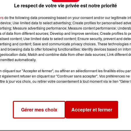
Le respect de votre vie privée est notre priorité
ers
do the following data processing based on your consent and/or our legitimate int
device; Use limited data to select advertising; Create profiles for personalised adver
vertising; Measure advertising performance; Measure content performance; Unders
ns of data from different sources; Develop and improve services; Create profiles to 
alised content; Use limited data to select content; Ensure security, prevent and detect
ertising and content; Save and communicate privacy choices. These technologies
and browsing data to offer following functionalities: Identify devices based on infor
eolocation data; Match and combine data from other data sources; Link different de
nsmitted automatically.
cliquant sur "Accepter et fermer", ou affiner en sélectionnant les finalités et/ou pa
 également refuser en cliquant sur "Continuer sans accepter". Vos préférences ne 
tre à jour vos choix, ou retirer votre consentement à tout moment via le lien "Gérer 
Gérer mes choix
Accepter et fermer