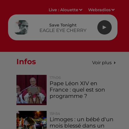
Live :
Alouette
Webradios
Save Tonight
EAGLE EYE CHERRY
Infos
Voir plus
17h06
Pape Léon XIV en
France : quel est son
programme ?
15h54
Limoges : un bébé d'un
mois blessé dans un