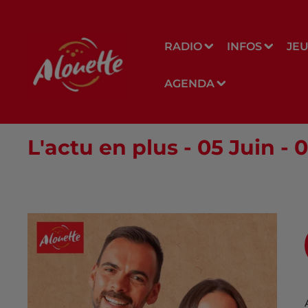
RADIO
INFOS
JE
AGENDA
L'actu en plus - 05 Juin -