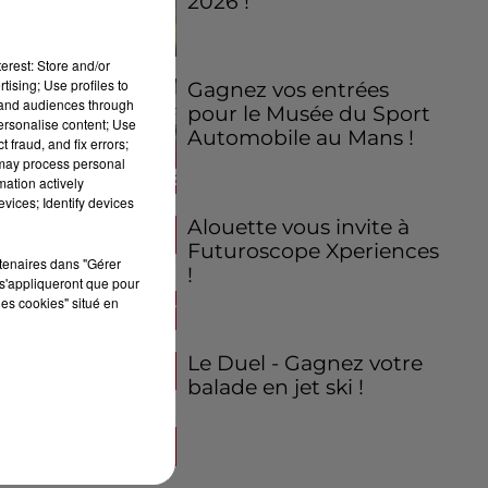
2026 !
erest: Store and/or
tising; Use profiles to
Gagnez vos entrées
tand audiences through
pour le Musée du Sport
personalise content; Use
Automobile au Mans !
 fraud, and fix errors;
 may process personal
mation actively
vices; Identify devices
Alouette vous invite à
Futuroscope Xperiences
rtenaires dans "Gérer
!
s'appliqueront que pour
les cookies" situé en
Le Duel - Gagnez votre
balade en jet ski !