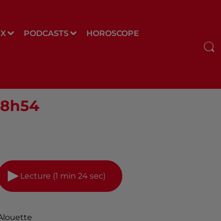
UX
PODCASTS
HOROSCOPE
 08h54
Lecture (1 min 24 sec)
Alouette