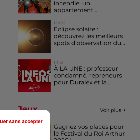
incendie, un
appartement...
15h02
Éclipse solaire :
découvrez les meilleurs
spots d'observation du...
11h51
À LA UNE : professeur
condamné, repreneurs
pour Duralex et la...
Jeux
Voir plus
uer sans accepter
Gagnez vos places pour
le Festival du Roi Arthur