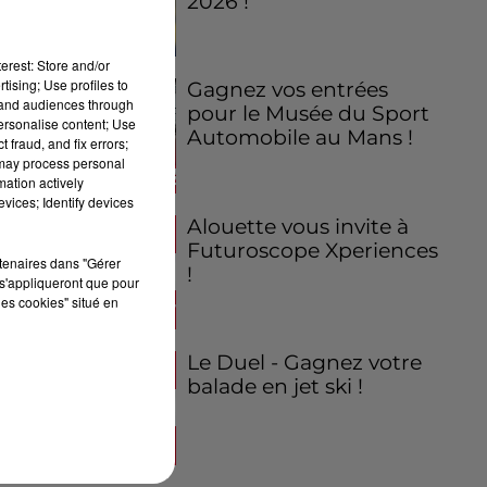
2026 !
erest: Store and/or
tising; Use profiles to
Gagnez vos entrées
tand audiences through
pour le Musée du Sport
personalise content; Use
Automobile au Mans !
 fraud, and fix errors;
 may process personal
mation actively
vices; Identify devices
Alouette vous invite à
Futuroscope Xperiences
rtenaires dans "Gérer
!
s'appliqueront que pour
les cookies" situé en
Le Duel - Gagnez votre
balade en jet ski !