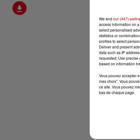
We and
our (447) partn
access information on a 
select personalised ad
statistics or combinatio
profiles to select person
Deliver and present adv
data such as IP address 
requested; Use precise g
based on information tra
Vous pouvez accepter en 
mes choix". Vous pouvez
ce site. Vous pouvez met
bas de chaque page.