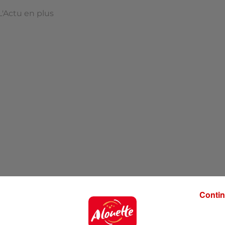
L'Actu en plus
Contin
 Plus à 7h55 !