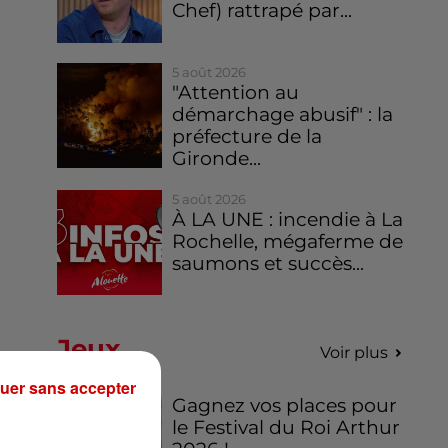
Chef) rattrapé par...
5 août 2026
"Attention au
démarchage abusif" : la
préfecture de la
Gironde...
5 août 2026
À LA UNE : incendie à La
Rochelle, mégaferme de
saumons et succès...
Jeux
Voir plus
uer sans accepter
Gagnez vos places pour
le Festival du Roi Arthur