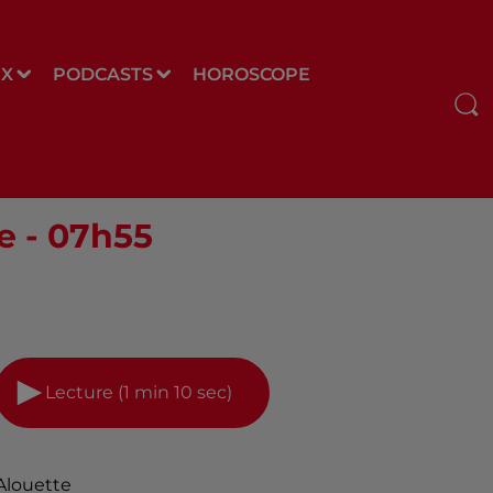
UX
PODCASTS
HOROSCOPE
e - 07h55
Lecture (1 min 10 sec)
Alouette