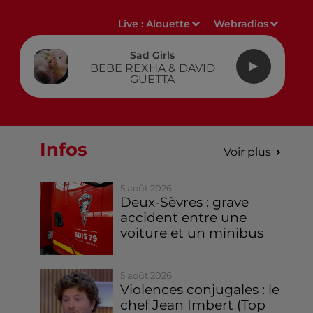
Live :
Alouette
Webradios
Sad Girls
BEBE REXHA & DAVID
GUETTA
Infos
Voir plus
5 août 2026
Deux-Sèvres : grave
accident entre une
voiture et un minibus
5 août 2026
Violences conjugales : le
chef Jean Imbert (Top