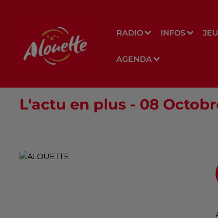
RADIO
INFOS
JE
AGENDA
L'actu en plus - 08 Octobr