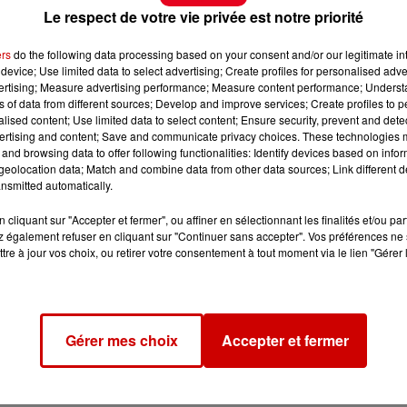
Le respect de votre vie privée est notre priorité
ers
do the following data processing based on your consent and/or our legitimate int
device; Use limited data to select advertising; Create profiles for personalised adver
vertising; Measure advertising performance; Measure content performance; Unders
ns of data from different sources; Develop and improve services; Create profiles to 
alised content; Use limited data to select content; Ensure security, prevent and detect
ertising and content; Save and communicate privacy choices. These technologies
and browsing data to offer following functionalities: Identify devices based on infor
eolocation data; Match and combine data from other data sources; Link different de
nsmitted automatically.
cliquant sur "Accepter et fermer", ou affiner en sélectionnant les finalités et/ou pa
 également refuser en cliquant sur "Continuer sans accepter". Vos préférences ne 
tre à jour vos choix, ou retirer votre consentement à tout moment via le lien "Gérer 
Gérer mes choix
Accepter et fermer