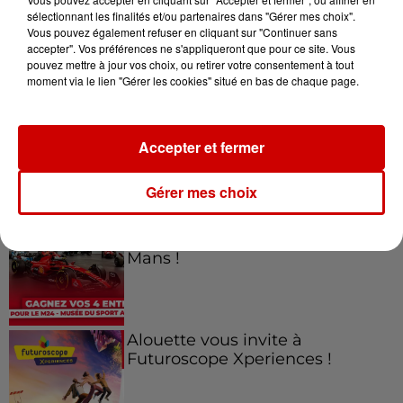
sélectionnant les finalités et/ou partenaires dans "Gérer mes choix".
Vous pouvez également refuser en cliquant sur "Continuer sans
Jeux
accepter". Vos préférences ne s'appliqueront que pour ce site. Vous
Voir plus
pouvez mettre à jour vos choix, ou retirer votre consentement à tout
moment via le lien "Gérer les cookies" situé en bas de chaque page.
Gagnez vos places pour le
Festival du Roi Arthur 2026 !
Accepter et fermer
Gérer mes choix
Gagnez vos entrées pour le
Musée du Sport Automobile au
Mans !
Alouette vous invite à
Futuroscope Xperiences !