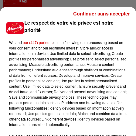
Continuer sans accepter
6 août 2026
Le respect de votre vie privée est notre
Vendre un chiot en animalerie
priorité
peut coûter très cher
We and
our (447) partners
do the following data processing based on
your consent and/or our legitimate interest: Store and/or access
information on a device; Use limited data to select advertising; Create
profiles for personalised advertising; Use profiles to select personalised
6 août 2026
advertising; Measure advertising performance; Measure content
Invasion de physalies sur des
performance; Understand audiences through statistics or combinations
plages du Sud-Ouest
of data from different sources; Develop and improve services; Create
profiles to personalise content; Use profiles to select personalised
content; Use limited data to select content; Ensure security, prevent and
detect fraud, and fix errors; Deliver and present advertising and content;
Save and communicate privacy choices. These technologies may
6 août 2026
process personal data such as IP address and browsing data to offer
À LA UNE : affaire Manon
following functionalities: Identify devices based on information actively
Relandeau, musée cambriolé et
requested; Use precise geolocation data; Match and combine data from
other data sources; Link different devices; Identify devices based on
Amel Bent en...
information transmitted automatically.
Vous pouvez accepter en cliquant sur "Accepter et fermer", ou affiner en