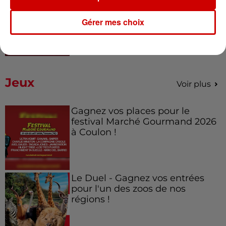
Pape Léon XIV en France : quel
est son programme ?
Gérer mes choix
Jeux
Voir plus
Gagnez vos places pour le
festival Marché Gourmand 2026
à Coulon !
Le Duel - Gagnez vos entrées
pour l'un des zoos de nos
régions !