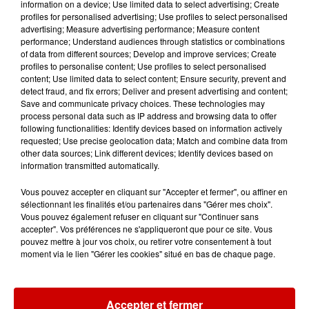
information on a device; Use limited data to select advertising; Create
profiles for personalised advertising; Use profiles to select personalised
13h42
advertising; Measure advertising performance; Measure content
Aide carburant pour les "grands
performance; Understand audiences through statistics or combinations
of data from different sources; Develop and improve services; Create
rouleurs" : le délai pour la...
profiles to personalise content; Use profiles to select personalised
content; Use limited data to select content; Ensure security, prevent and
detect fraud, and fix errors; Deliver and present advertising and content;
Save and communicate privacy choices. These technologies may
process personal data such as IP address and browsing data to offer
10h54
following functionalities: Identify devices based on information actively
Royan : elle tente d’écraser son
requested; Use precise geolocation data; Match and combine data from
ex-conjoint et dit regretter...
other data sources; Link different devices; Identify devices based on
information transmitted automatically.
Vous pouvez accepter en cliquant sur "Accepter et fermer", ou affiner en
sélectionnant les finalités et/ou partenaires dans "Gérer mes choix".
9h45
Vous pouvez également refuser en cliquant sur "Continuer sans
Cambriolages : plus de 18 000
accepter". Vos préférences ne s'appliqueront que pour ce site. Vous
logements visités en juillet 2026,
pouvez mettre à jour vos choix, ou retirer votre consentement à tout
en...
moment via le lien "Gérer les cookies" situé en bas de chaque page.
Accepter et fermer
7 août 2026