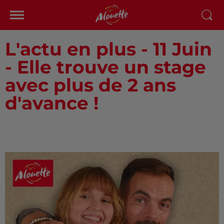
L'actu en plus - 11 Juin
- Elle trouve un stage
avec plus de 2 ans
d'avance !