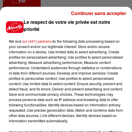
Continuer sans accepter
6 août 2026
Le respect de votre vie privée est notre
Vendre un chiot en animalerie
priorité
peut coûter très cher
We and
our (447) partners
do the following data processing based on
your consent and/or our legitimate interest: Store and/or access
information on a device; Use limited data to select advertising; Create
profiles for personalised advertising; Use profiles to select personalised
6 août 2026
advertising; Measure advertising performance; Measure content
Invasion de physalies sur des
performance; Understand audiences through statistics or combinations
plages du Sud-Ouest
of data from different sources; Develop and improve services; Create
profiles to personalise content; Use profiles to select personalised
content; Use limited data to select content; Ensure security, prevent and
detect fraud, and fix errors; Deliver and present advertising and content;
Save and communicate privacy choices. These technologies may
6 août 2026
process personal data such as IP address and browsing data to offer
À LA UNE : affaire Manon
following functionalities: Identify devices based on information actively
Relandeau, musée cambriolé et
requested; Use precise geolocation data; Match and combine data from
other data sources; Link different devices; Identify devices based on
Amel Bent en...
information transmitted automatically.
Vous pouvez accepter en cliquant sur "Accepter et fermer", ou affiner en