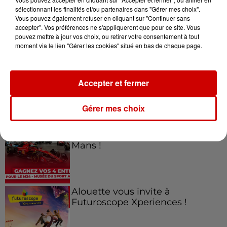
sélectionnant les finalités et/ou partenaires dans "Gérer mes choix".
Vous pouvez également refuser en cliquant sur "Continuer sans
Jeux
accepter". Vos préférences ne s'appliqueront que pour ce site. Vous
Voir plus
pouvez mettre à jour vos choix, ou retirer votre consentement à tout
moment via le lien "Gérer les cookies" situé en bas de chaque page.
Gagnez vos places pour le
Festival du Roi Arthur 2026 !
Accepter et fermer
Gérer mes choix
Gagnez vos entrées pour le
Musée du Sport Automobile au
Mans !
Alouette vous invite à
Futuroscope Xperiences !