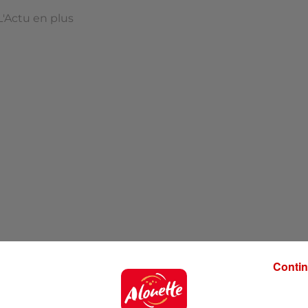
L'Actu en plus
Contin
 Plus à 6h55 !