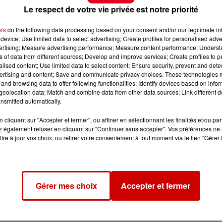
Le respect de votre vie privée est notre priorité
ers
do the following data processing based on your consent and/or our legitimate int
device; Use limited data to select advertising; Create profiles for personalised adver
vertising; Measure advertising performance; Measure content performance; Unders
ns of data from different sources; Develop and improve services; Create profiles to 
alised content; Use limited data to select content; Ensure security, prevent and detect
ertising and content; Save and communicate privacy choices. These technologies
and browsing data to offer following functionalities: Identify devices based on infor
eolocation data; Match and combine data from other data sources; Link different de
nsmitted automatically.
cliquant sur "Accepter et fermer", ou affiner en sélectionnant les finalités et/ou pa
 également refuser en cliquant sur "Continuer sans accepter". Vos préférences ne 
tre à jour vos choix, ou retirer votre consentement à tout moment via le lien "Gérer 
Gérer mes choix
Accepter et fermer