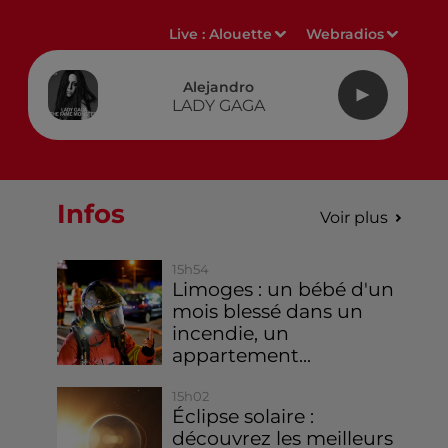
Live :
Alouette
Webradios
Alejandro
LADY GAGA
Infos
Voir plus
15h54
Limoges : un bébé d'un
mois blessé dans un
incendie, un
appartement...
15h02
Éclipse solaire :
découvrez les meilleurs