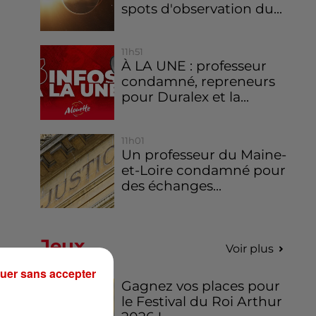
spots d'observation du...
11h51
À LA UNE : professeur
condamné, repreneurs
pour Duralex et la...
11h01
Un professeur du Maine-
et-Loire condamné pour
des échanges...
Jeux
Voir plus
uer sans accepter
Gagnez vos places pour
le Festival du Roi Arthur