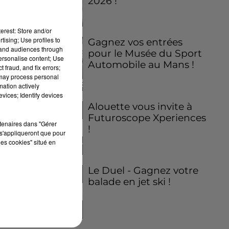
2026 !
erest: Store and/or
tising; Use profiles to
Gagnez vos entrées
tand audiences through
pour le Musée du Sport
personalise content; Use
Automobile au Mans !
 fraud, and fix errors;
 may process personal
mation actively
vices; Identify devices
Alouette vous invite à
Futuroscope Xperiences
rtenaires dans "Gérer
!
s'appliqueront que pour
les cookies" situé en
Le Duel - Gagnez votre
balade en jet ski !