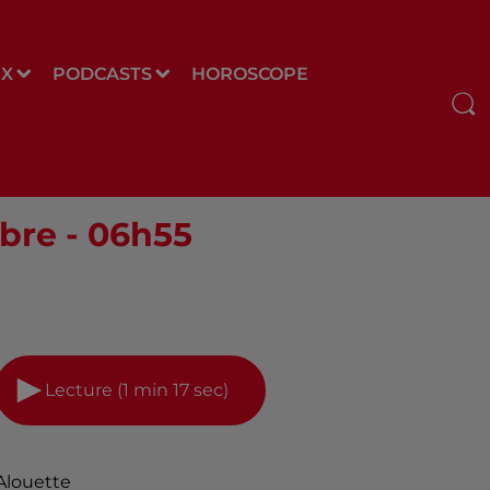
UX
PODCASTS
HOROSCOPE
mbre - 06h55
Lecture (1 min 17 sec)
Alouette